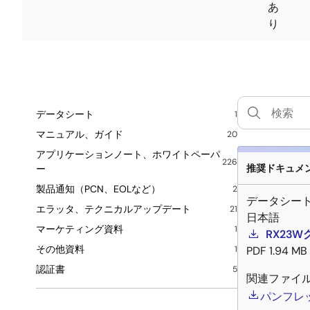
あ
り
データシート
1
マニュアル、ガイド
20
アプリケーションノート、ホワイトペーパ
226
推奨ドキュメント
ー
製品通知（PCN、EOLなど）
2
データシー
エラッタ、テクニカルアップデート
21
日本語
マーケティング資料
1
RX23
その他資料
1
PDF
1.94 MB
認証書
5
関連ファイ
パンフレ