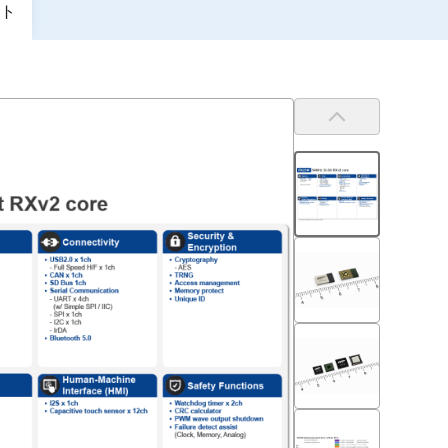
ト
前
へ