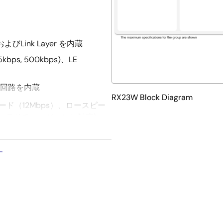
よびLink Layer を内蔵
5kbps, 500kbps)、LE
 暗号回路を内蔵
RX23W Block Diagram
スピード（12Mbps）、ロースピー
バッテリチャージャ）に対応)
 SDバスをサポート)
す
マ、8ビットタイマ、RTC
、温度センサ