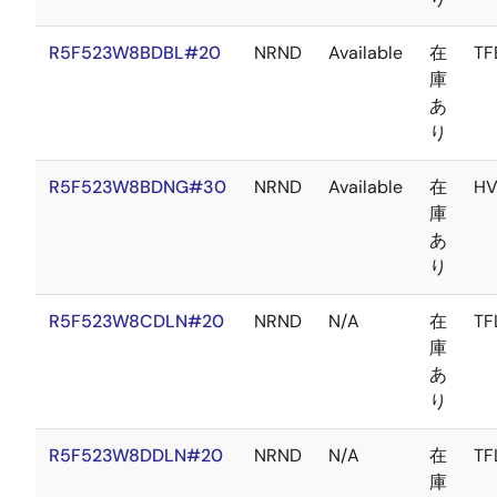
R5F523W8BDBL#20
NRND
Available
在
TF
庫
あ
り
R5F523W8BDNG#30
NRND
Available
在
H
庫
あ
り
R5F523W8CDLN#20
NRND
N/A
在
TF
庫
あ
り
R5F523W8DDLN#20
NRND
N/A
在
TF
庫