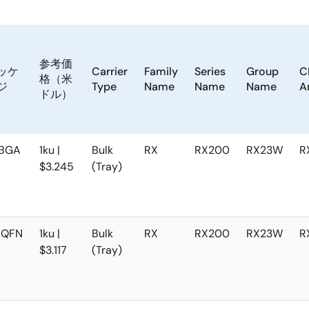
参考価
ッケ
Carrier
Family
Series
Group
C
格（米
ジ
Type
Name
Name
Name
A
ドル）
BGA
1ku |
Bulk
RX
RX200
RX23W
R
$3.245
(Tray)
VQFN
1ku |
Bulk
RX
RX200
RX23W
R
$3.117
(Tray)