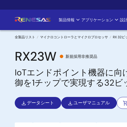
メ
イ
ン
製品情報
アプリケーション
設
Main
コ
ン
navigation
テ
全製品リスト
マイクロコントローラとマイクロプロセッサ
RX 32
ン
パ
ツ
RX23W
新規採用非推奨品
に
ン
移
IoTエンドポイント機器に向けた
く
動
御を1チップで実現する32
ず
データシート
ユーザマニュアル