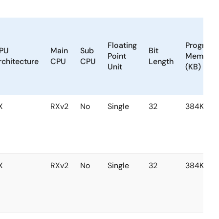
Floating
Program
PU
Main
Sub
Bit
Point
Memory
rchitecture
CPU
CPU
Length
Unit
(KB)
X
RXv2
No
Single
32
384KB
X
RXv2
No
Single
32
384KB