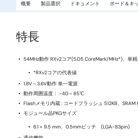
概要
製品選択
ドキュメント
ボード＆キ
特長
54MHz動作 RXv2コア(5.05 CoreMark/MHz*)、単
*RXv2コアの代表値
1.8V～3.6V動作 単一電源
動作周囲温度： -40～85℃
Flashメモリ内蔵 : コードフラッシュ 512KB、SRAM 
モジュール品PKGサイズ
6.1 × 9.5 mm、0.5mmピッチ (LGA-83pin)
通信機能