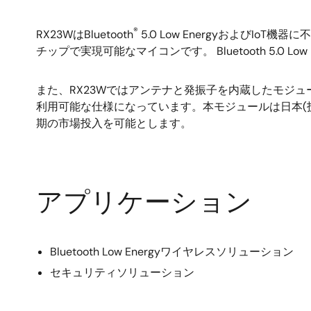
自己容量方式：1 端子1 キー構成で最大12 キー
®
RX23WはBluetooth
5.0 Low EnergyおよびI
相互容量方式：マトリクス構成により最大36 
チップで実現可能なマイコンです。 Bluetooth 5.
Trusted Secure-IP LiteによりハイレベルなRoot-of
AESなどの各種暗号化エンジンを搭載、鍵管理、フ
また、RX23Wではアンテナと発振子を内蔵したモジ
利用可能な仕様になっています。本モジュールは日本(技適
期の市場投入を可能とします。
アプリケーション
Bluetooth Low Energyワイヤレスソリューション
セキュリティソリューション