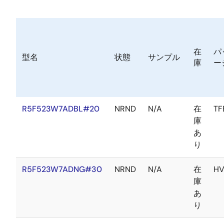
在
パ
型名
状態
サンプル
庫
ー
R5F523W7ADBL#20
NRND
N/A
在
TF
庫
あ
り
R5F523W7ADNG#30
NRND
N/A
在
H
庫
あ
り