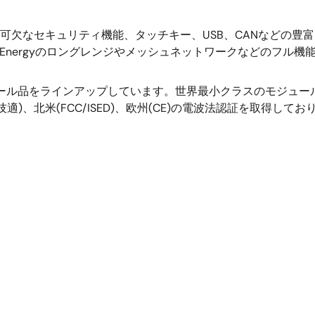
に対応
oT機器に不可欠なセキュリティ機能、タッチキー、USB、CANな
キーに対応
0 Low Energyのロングレンジやメッシュネットワークなど
-trustを実現
ラッシュメモリ保護機能
ュール品をラインアップしています。世界最小クラスのモジュ
)、北米(FCC/ISED)、欧州(CE)の電波法認証を取得し