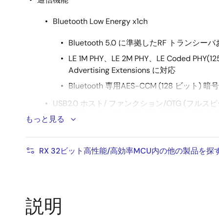
Bluetooth Low Energy x1ch
Bluetooth 5.0 に準拠したRF トランシーバお
LE 1M PHY、LE 2M PHY、LE Coded PHY(12
Advertising Extensions に対応
Bluetooth 専用AES-CCM (128 ビット)
USB2.0 ホスト/ ファンクション/OTG (フル
ド（1.5Mbps）、アイソクロナス転送、BC（
もっと見る
CAN (ISO11898-1 準拠、最大1Mbps 転送)
SD Host I/F(SD メモリ/SDIO 1 or 4 ビット
RX 32ビット高性能/高効率MCU内の他の製品を探
その他多彩な通信I/F(SCI、IIC、RSPI他)
16ビットPWMタイマ、16ビットコンペアマッチタイ
12ビットA/Dコンバータ、12ビットD/Aコンバータ
説明
静電容量式タッチセンサ(CTSU)