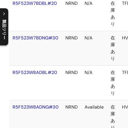
R5F523W7BDBL#20
NRND
N/A
在
TF
庫
あ
製品ツリー
り
C
l
o
s
e
p
r
o
d
u
c
t
t
r
e
e
m
e
n
O
p
e
n
p
r
o
d
u
c
t
t
r
e
e
m
e
n
R5F523W7BDNG#30
NRND
N/A
在
H
庫
あ
り
R5F523W8ADBL#20
NRND
N/A
在
TF
庫
あ
り
R5F523W8ADNG#30
NRND
Available
在
H
庫
あ
り