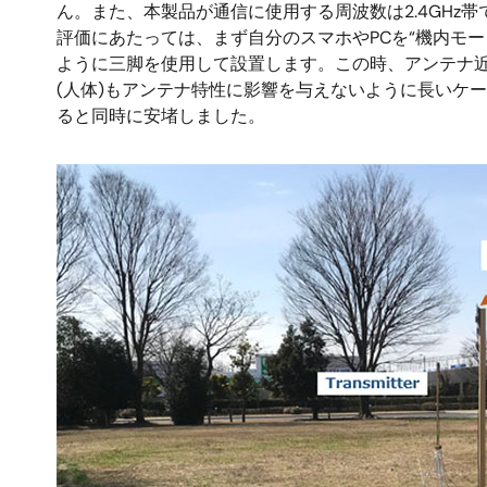
ん。また、本製品が通信に使用する周波数は2.4GHz帯
評価にあたっては、まず自分のスマホやPCを“機内モー
ように三脚を使用して設置します。この時、アンテナ
(人体)もアンテナ特性に影響を与えないように長いケ
ると同時に安堵しました。
画
像