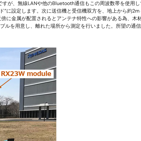
ですが、無線LANや他のBluetooth通信もこの周波数帯を
ド”に設定します。次に送信機と受信機双方を、地上から約2m
近傍に金属が配置されるとアンテナ特性への影響がある為、木
ーブルを用意し、離れた場所から測定を行いました。所望の通