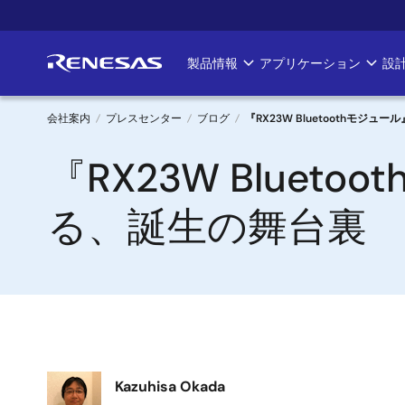
メ
イ
ン
製品情報
アプリケーション
設
Main
コ
ン
navigation
テ
会社案内
プレスセンター
ブログ
『RX23W Bluetoothモ
ン
パ
『RX23W Blue
ツ
に
ン
移
る、誕生の舞台裏
く
動
ず
画
Kazuhisa Okada
像