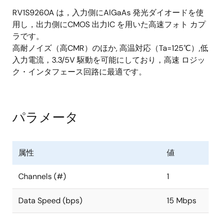
RV1S9260A は，入力側にAlGaAs 発光ダイオードを使
用し，出力側にCMOS 出力IC を用いた高速フォト カプ
ラです。
高耐ノイズ（高CMR）のほか, 高温対応（Ta=125℃）,低
入力電流，3.3/5V 駆動を可能にしており，高速 ロジッ
ク・インタフェース回路に最適です。
パラメータ
属性
値
Channels (#)
1
Data Speed (bps)
15 Mbps