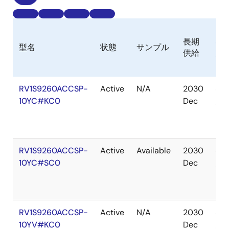
長期
在
型名
状態
サンプル
供給
庫
RV1S9260ACCSP-
Active
N/A
2030
在
10YC#KC0
Dec
庫
あ
り
RV1S9260ACCSP-
Active
Available
2030
在
10YC#SC0
Dec
庫
あ
り
RV1S9260ACCSP-
Active
N/A
2030
在
10YV#KC0
Dec
庫