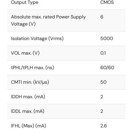
Output Type
CMOS
Absolute max. rated Power Supply
6
Voltage (V)
Isolation Voltage (Vrms)
5000
VOL max. (V)
0.1
tPHL/tPLH max. (ns)
60/60
CMTI min. (kV/µs)
50
IDDH max. (mA)
2
IDDL max. (mA)
2
IFHL (Max) (mA)
2.6