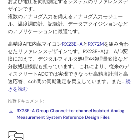
および電圧を同期測定するシステムのリファレンスデ
ザインです。
複数のアナログ入力を備えるアナログ入力モジュー
ル、温度調節計、記録計、データアクイジションなど
のアプリケーションに最適です。
高精度AFE内蔵マイコン
RX23E-A
と
RX72M
を組み合わ
せたリファレンスデザインです。RX23E-Aは、A/D変
換に加えて、デジタルフィルタ処理や物理量変換など
分散処理機能も担っています。 これにより、従来のデ
ィスクリートADCでは実現できなった高精度計測と高
速応答、4ch間の同期測定を両立しています。また...
続
きを読む
推奨ドキュメント:
RX23E-A Group Channel-to-channel Isolated Analog
Measurement System Reference Design Files