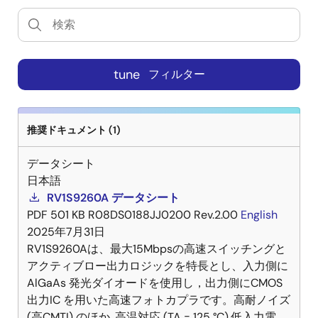
tune
フィルター
推奨ドキュメント (1)
データシート
日本語
RV1S9260A データシート
PDF
501 KB
R08DS0188JJ0200 Rev.2.00
English
2025年7月31日
RV1S9260Aは、最大15Mbpsの高速スイッチングと
アクティブロー出力ロジックを特長とし、入力側に
AlGaAs 発光ダイオードを使用し，出力側にCMOS
出力IC を用いた高速フォトカプラです。高耐ノイズ
(高CMTI) のほか, 高温対応 (TA = 125 °C),低入力電