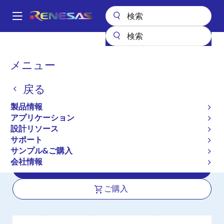
メ
イ
A
ン
Main
コ
全製品リスト
インタフェース
フォトカプラ（オプトカプラ）
navigation
ン
IC の出力フォトカプラ／オプトカプラ
RV1S9260A
パ
メニュー
テ
ン
RV1S9260A
ン
戻る
ツ
く
アクティブ
長期製品供給対象
に
ず
製品情報
高 CMR, 15Mbps, 低入力電流, 3.3V/5V
移
アプリケーション
動
駆動, CMOS 出力, 小型 8.2mm 沿面 5
設計リソース
ピン SSOP（LSSO5）フォトカプラ
サポート
サンプル&ご購入
会社情報
データシート
ご購入