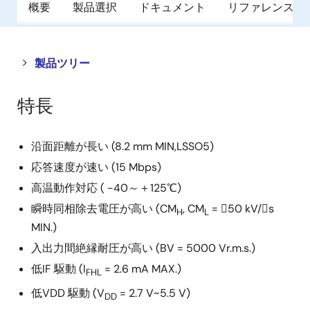
概要
製品選択
ドキュメント
リファレンス・
Close
Open
製品ツリー
product
product
tree
tree
特長
menu
menu
沿面距離が長い (8.2 mm MIN,LSSO5)
応答速度が速い (15 Mbps)
高温動作対応 ( -40～＋125℃)
瞬時同相除去電圧が高い (CM
, CM
= 50 kV/s
H
L
MIN.)
入出力間絶縁耐圧が高い (BV = 5000 Vr.m.s.)
低IF 駆動 (I
= 2.6 mA MAX.)
FHL
低VDD 駆動 (V
= 2.7 V~5.5 V)
DD