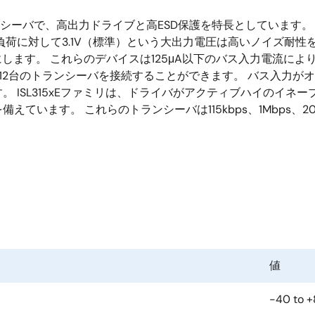
トランシーバで、高出力ドライブと高ESD保護を特長としています。 このデバ
負荷に対して3.1V（標準）という大出力電圧は高いノイズ耐性
します。 これらのデバイスは125μA以下のバス入力電流によ
12台のトランシーバを接続することができます。 バス入力が
 ISL315xEファミリは、ドライバがアクティブハイのイネ
ています。 これらのトランシーバは115kbps、1Mbps、2
値
-40 to 