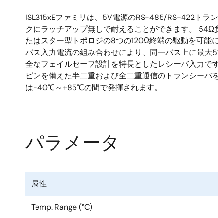
ISL315xEファミリは、5V電源のRS-485/RS-422
クにラッチアップ無しで耐えることができます。 54Ω
たはスター型トポロジの8つの120Ω終端の駆動を可能に
バス入力電流の組み合わせにより、同一バス上に最大5
全なフェイルセーフ設計を特長としたレシーバ入力です。
ピンを備えた半二重および全二重通信のトランシーバを備え
は-40℃～+85℃の間で発揮されます。
パラメータ
属性
Temp. Range (°C)