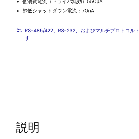
低消費電流（ドライバ無効）550μA
超低シャットダウン電流：70nA
RS-485/422、RS-232、およびマルチプロト
す
説明