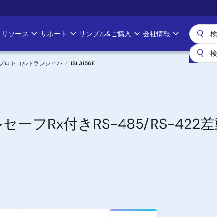
計リソース
サポート
サンプル&ご購入
会社情報
マルチプロトコルトランシーバ
ISL3156E
セーフRx付きRS-485/RS-42