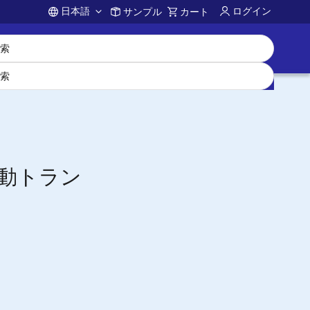
日本語
ログイン
サンプル
カート
Account
2差動トラン