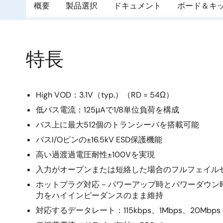
概要
製品選択
ドキュメント
ボード＆キ
特長
High VOD：3.1V（typ.）（RD = 54Ω）
低バス電流：125μAで1/8単位負荷を構成
バス上に最大512個のトランシーバを搭載可能
バスI/Oピンの±16.5kV ESD保護機能
高い過渡過電圧耐性±100Vを実現
入力がオープンまたは短絡した場合のフルフェイル
ホットプラグ対応 - パワーアップ時とパワーダウ
力をハイインピーダンスのまま維持
対応するデータレート：115kbps、1Mbps、20Mbps