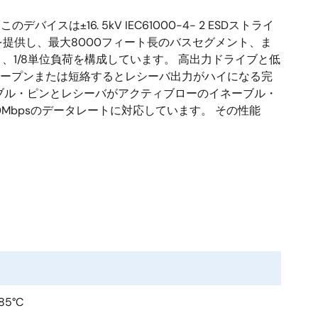
イスは±16. 5kV IEC61000-4- 2 ESDストライ
を提供し、最大8000フィート長のバスセグメント、ま
り、1/8単位負荷を構成しています。 高出力ドライブと低
オープンまたは短絡するとレシーバ出力がハイになる完
ーブル・ピンとレシーバがアクティブローのイネーブル・
0Mbpsのデータレートに対応しています。 その性能
+85°C