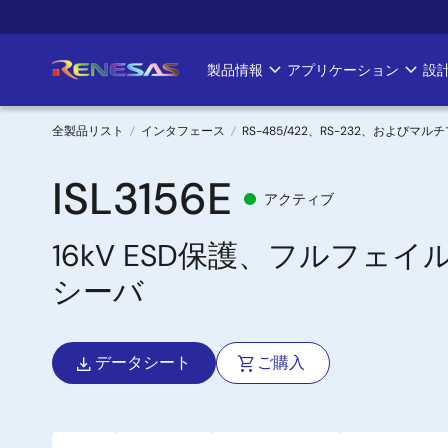
メ
イ
ン
製品情報
アプリケーション
設
Main
コ
ン
navigation
テ
全製品リスト
インタフェース
RS-485/422、RS-232、および
ン
パ
ツ
ISL3156E
アクティブ
に
ン
移
16kV ESD保護、フルフェイル
く
動
シーバ
ず
データシート
ご購入