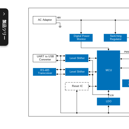
製品ツリー
C
l
o
s
e
p
r
o
d
u
c
t
t
r
e
e
m
e
n
O
p
e
n
p
r
o
d
u
c
t
t
r
e
e
m
e
n