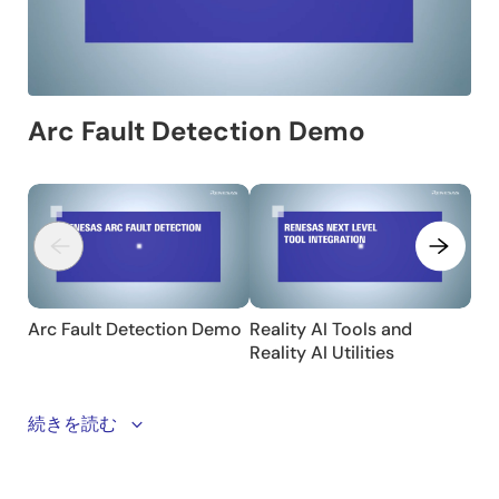
The overview and demo highlight Renesas’ AI‑driven
続きを読む
arc‑fault detection approach, built on the AIK‑RA6M3
development platform with the RA6M3 MCU. The