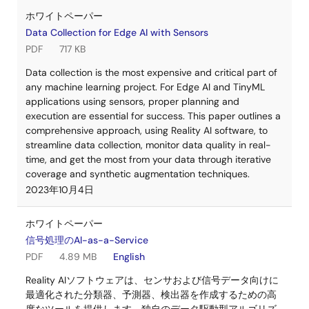
ホワイトペーパー
Data Collection for Edge AI with Sensors
PDF
717 KB
Data collection is the most expensive and critical part of
any machine learning project. For Edge AI and TinyML
applications using sensors, proper planning and
execution are essential for success. This paper outlines a
comprehensive approach, using Reality AI software, to
streamline data collection, monitor data quality in real-
time, and get the most from your data through iterative
coverage and synthetic augmentation techniques.
2023年10月4日
ホワイトペーパー
信号処理のAl-as-a-Service
PDF
4.89 MB
English
Reality AIソフトウェアは、センサおよび信号データ向けに
最適化された分類器、予測器、検出器を作成するための高