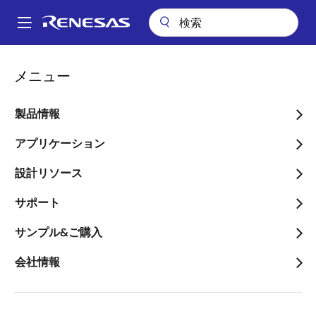
メ
イ
A
ン
Main
コ
キーテクノロジー
人工知能
リアルタイム分析
navigation
メニュー
ン
パ
MCU&MPUリアルタイム分
テ
ン
ン
製品情報
析
ツ
く
に
アプリケーション
ず
画像
移
設計リソース
動
サポート
サンプル&ご購入
会社情報