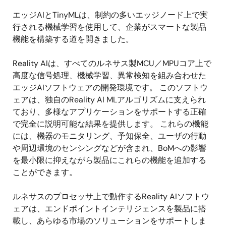
エッジAIとTinyMLは、制約の多いエッジノード上で実
行される機械学習を使用して、企業がスマートな製品
機能を構築する道を開きました。
Reality AIは、すべてのルネサス製MCU／MPUコア上で
高度な信号処理、機械学習、異常検知を組み合わせた
エッジAIソフトウェアの開発環境です。 このソフトウ
ェアは、独自のReality AI MLアルゴリズムに支えられ
ており、多様なアプリケーションをサポートする正確
で完全に説明可能な結果を提供します。 これらの機能
には、機器のモニタリング、予知保全、ユーザの行動
や周辺環境のセンシングなどが含まれ、BoMへの影響
を最小限に抑えながら製品にこれらの機能を追加する
ことができます。
ルネサスのプロセッサ上で動作するReality AIソフトウ
ェアは、エンドポイントインテリジェンスを製品に搭
載し、あらゆる市場のソリューションをサポートしま