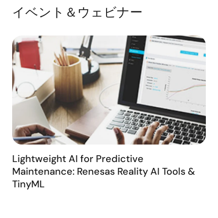
content shows how AI on hardware enhances AFCI
イベント＆ウェビナー
development by providing greater design flexibility
and ensuring reliable, high‑performance detection
across Renesas MCUs. The demonstration also
illustrates how this method supports robust
protection and simplifies the path to implementing
advanced AFCI capabilities in a wide range of
applications.
Lightweight AI for Predictive
Maintenance: Renesas Reality AI Tools &
TinyML