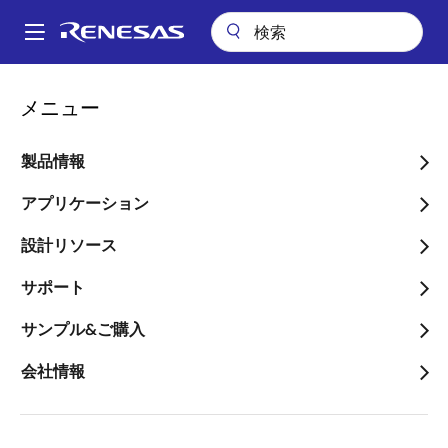
メ
イ
A
ン
Main
コ
キーテクノロジー
人工知能
AI 画像認識
navigation
メニュー
ン
パ
人工知能（AI）ビジョン
テ
ン
ン
製品情報
ツ
く
画像
に
アプリケーション
ず
移
設計リソース
動
サポート
サンプル&ご購入
会社情報