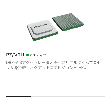
RZ/V2H
RZ
アクティブ
DRP-AI3アクセラレータと高性能リアルタイムプロセ
高
ッサを搭載したクアッドコアビジョンAI MPU
15