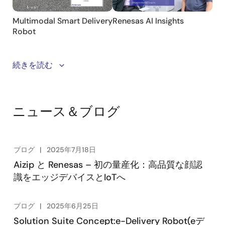
This video introduces Renesas' Smart Delivery Robot,
続きを読む
highlighting its embedded multimodal, scalable, and
flexible suite of products designed to seamlessly
integrate into your system.
ニュース＆ブログ
ブログ
2025年7月18日
Aizip と Renesas – 初の量産化：高品質な顔認
識をエッジデバイスとIoTへ
ブログ
2025年6月25日
Solution Suite Concept:e-Delivery Robot(eデ