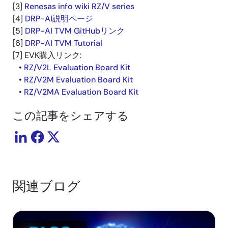
[3]
Renesas info wiki RZ/V series
[4]
DRP-AI説明ページ
[5]
DRP-AI TVM GitHubリンク
[6]
DRP-AI TVM Tutorial
[7] EVK購入リンク:
•
RZ/V2L Evaluation Board Kit
•
RZ/V2M Evaluation Board Kit
•
RZ/V2MA Evaluation Board Kit
この記事をシェアする
関連ブログ