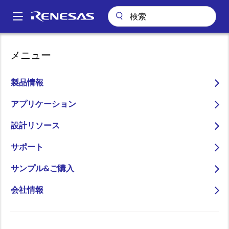
メ
イ
A
ン
Main
コ
会社案内
プレスセンター
ブログ
navigation
メニュー
ン
AIモデル実装を簡単にするDRP-AI TVMのご紹介
パ
テ
ン
AIモデル実装を簡単にする
ン
製品情報
ツ
く
DRP-AI TVMのご紹介
に
アプリケーション
ず
移
設計リソース
動
サポート
画
サンプル&ご購入
Kazutaka Kikuchi
像
Principal Specialist
会社情報
公開日:2023年2月3日