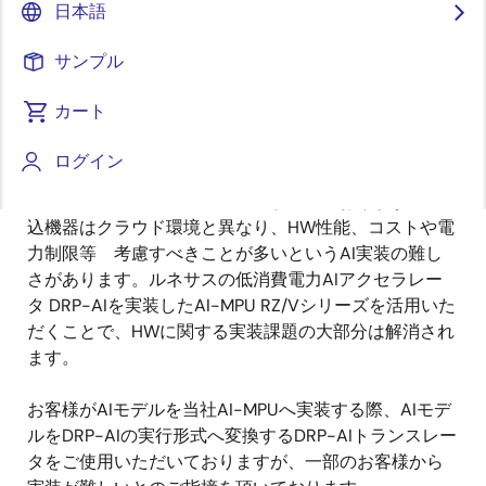
日本語
組込機器でのAIモデル実装に難しさを感じていること
サンプル
はないでしょうか？
[1]
AIモデル実装を簡単にするDRP-AI TVM
をご紹介しま
カート
す。
ログイン
近年、監視カメラ、交通監視システム、ロボット、ド
ローン等の組込機器へのAI実装が進んでおります。組
込機器はクラウド環境と異なり、HW性能、コストや電
力制限等 考慮すべきことが多いというAI実装の難し
さがあります。ルネサスの低消費電力AIアクセラレー
タ DRP-AIを実装したAI-MPU RZ/Vシリーズを活用いた
だくことで、HWに関する実装課題の大部分は解消され
ます。
お客様がAIモデルを当社AI-MPUへ実装する際、AIモデ
ルをDRP-AIの実行形式へ変換するDRP-AIトランスレー
タをご使用いただいておりますが、一部のお客様から