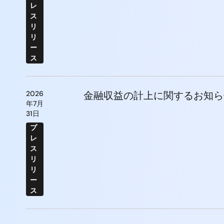
レ
ス
リ
リ
ー
ス
2026
金融収益の計上に関するお知ら
年7月
31日
プ
レ
ス
リ
リ
ー
ス