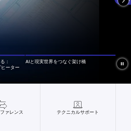
arrow_forward_ios
える：
AIと現実世界をつなぐ架け橋
pause
ングヒーター
ファレンス
テクニカルサポート