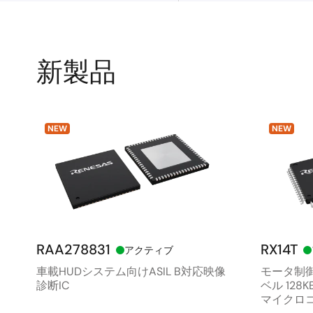
新製品
NEW
NEW
RAA278831
RX14T
アクティブ
車載HUDシステム向けASIL B対応映像
モータ制御
診断IC
ベル 128
マイクロ