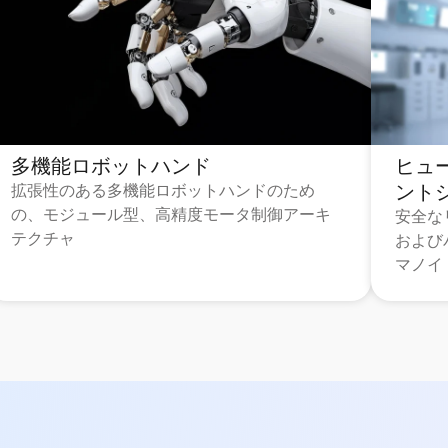
多機能ロボットハンド
ヒュ
ント
拡張性のある多機能ロボットハンドのため
の、モジュール型、高精度モータ制御アーキ
安全な
テクチャ
および
マノイ