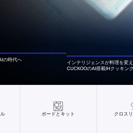
AIの時代へ
インテリジェンスが料理を変
CUCKOOのAI搭載IHクッキ
ール
ボードとキット
クロスリ