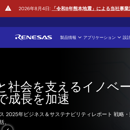
メ
warning
2026年8月4日:
「令和8年熊本地震」による当社事業
イ
ン
コ
ン
製品情報
アプリケーション
設
テ
Main
ン
ツ
navigation
に
移
動
フィジカルAIの時代
詳しくはこちら