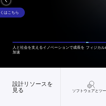
arrow_back_ios_new
フィジカル
人と社会を支えるイノベーションで成長を
加速
設計リソースを
見る
ソフトウェアとツ