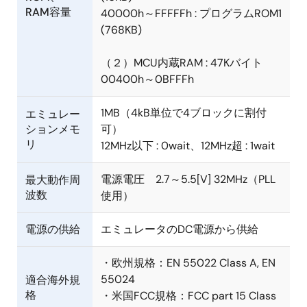
RAM容量
40000h～FFFFFh : プログラムROM1
(768KB)
（２）MCU内蔵RAM : 47Kバイト
00400h～0BFFFh
1MB（4kB単位で4ブロックに割付
エミュレー
ションメモ
可）
リ
12MHz以下 : 0wait、12MHz超 : 1wait
電源電圧 2.7～5.5[V] 32MHz（PLL
最大動作周
波数
使用）
電源の供給
エミュレータのDC電源から供給
・欧州規格：EN 55022 Class A, EN
55024
適合海外規
格
・米国FCC規格：FCC part 15 Class