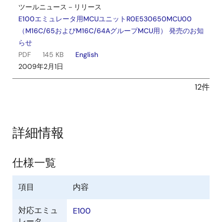
ツールニュース－リリース
E100エミュレータ用MCUユニットR0E530650MCU00
（M16C/65およびM16C/64AグループMCU用） 発売のお知
らせ
PDF
145 KB
English
2009年2月1日
12件
詳細情報
仕様一覧
項目
内容
対応エミュ
E100
レータ