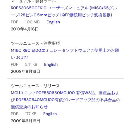
マニュアル－開発ツール
R0E530650CFK10 ユーザーズマニュアル (M16C/65グル
ープ128ピン0.5mmピッチLQFP接続用ピッチ変換基板)
PDF
1.06 MB
English
2010年4月16日
ツールニュース－注意事項
M16C R8C E100エミュレータソフトウェアご使用上のお願
い および
PDF
241 KB
English
2009年8月16日
ツールニュース－リリース
MCUユニットR0E530650MCU00 有償WS品、量産品およ
び R0E530640MCU00有償グレードアップ品の不具合品の
無償交換のお知らせ
PDF
177 KB
English
2009年6月16日