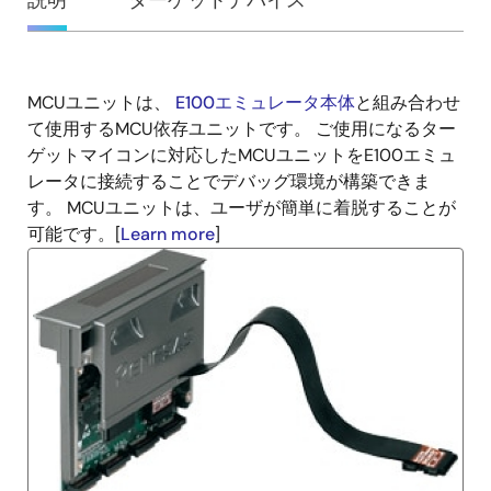
概
説明
ターゲットデバイス
要
MCUユニットは、
E100エミュレータ本体
と組み合わせ
説
て使用するMCU依存ユニットです。 ご使用になるター
明
ゲットマイコンに対応したMCUユニットをE100エミュ
レータに接続することでデバッグ環境が構築できま
す。 MCUユニットは、ユーザが簡単に着脱することが
可能です。[
Learn more
]