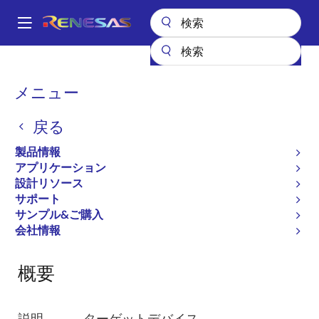
メ
イ
A
ン
Main
コ
設計リソース
開発ツール
R0E530650MCU00
navigation
ン
パ
メニュー
R0E530650MCU00
テ
ン
ン
戻る
ツ
く
エミュレータ
に
ず
製品情報
移
アプリケーション
動
設計リソース
ページセクションへ移動：
サポート
サンプル&ご購入
会社情報
概要