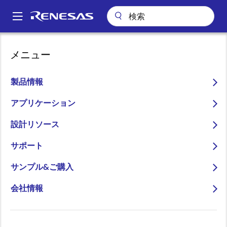
メ
イ
A
ン
Main
コ
アプリケーション
産業用機器
スマート家電
navigation
メニュー
ン
音声およびディスプレイインタフェースを備えたスマートHMIシステム
パ
テ
ン
音声およびディスプレイイ
ン
製品情報
ツ
く
ンタフェースを備えたスマ
に
アプリケーション
ず
ートHMIシステム
移
設計リソース
動
サポート
サンプル&ご購入
ページセクションへ移動：
会社情報