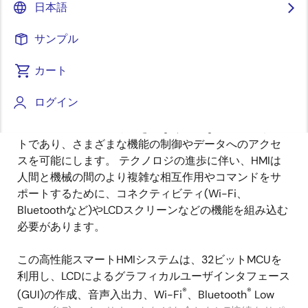
概要
日本語
サンプル
概
説明
要
カート
ログイン
ヒューマンマシンインタフェース(HMI)は、人間と機
説
械、システム、デバイスをつなぐ重要なコンポーネン
明
トであり、さまざまな機能の制御やデータへのアクセ
スを可能にします。 テクノロジの進歩に伴い、HMIは
人間と機械の間のより複雑な相互作用やコマンドをサ
ポートするために、コネクティビティ(Wi-Fi、
Bluetoothなど)やLCDスクリーンなどの機能を組み込む
必要があります。
この高性能スマートHMIシステムは、32ビットMCUを
利用し、LCDによるグラフィカルユーザインタフェース
®
®
(GUI)の作成、音声入出力、Wi-Fi
、Bluetooth
Low