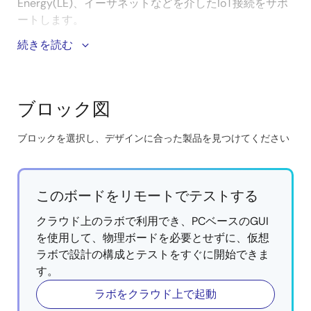
Energy(LE)、イーサネットなどを介したIoT接続をサポ
ートします。
続きを読む
システムの利点 :
RX72N Envision Kit
には、さまざまなI/Oペリフェラ
ルが含まれており、さまざまなアプリケーション向
ブロック図
けのソリューションの開発を容易にします。 プリイ
ンストールされたデモとエミュレータ回路により、
ブロックを選択し、デザインに合った製品を見つけてください
すぐに開発でき、システムのテストと評価が迅速化
Skip
されます。
interactive
豊富なインタフェースにより、システム機能の拡張
block
このボードをリモートでテストする
をサポートし、さまざまな開発シナリオに対応し、
diagram
柔軟で汎用性の高い設計を実現します。
クラウド上のラボで利用でき、PCベースのGUI
ステレオMEMSマイクを搭載したオーディオコーデ
を使用して、物理ボードを必要とせずに、仮想
ックICは、音声の入出力に対応しています。
ラボで設計の構成とテストをすぐに開始できま
音声認識、GUI、LCD、AWSクラウド、FreeRTOS接
す。
続用のサンプルコードにより、迅速なシステム開発
ラボをクラウド上で起動
が容易になります。