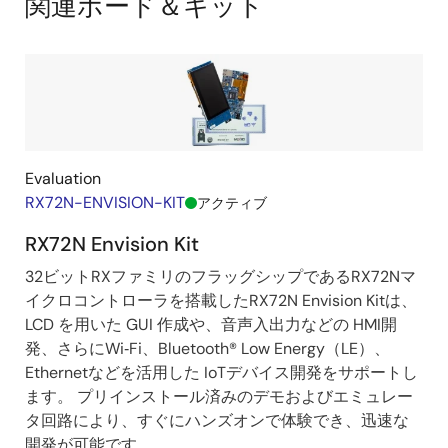
関連ボード＆キット
board-
Diagram
with-
high-
end-
32bit-
MCU-
RX-
Family/19
Evaluation
RX72N-ENVISION-KIT
アクティブ
RX72N Envision Kit
32ビットRXファミリのフラッグシップであるRX72Nマ
イクロコントローラを搭載したRX72N Envision Kitは、
LCD を用いた GUI 作成や、音声入出力などの HMI開
発、さらにWi‑Fi、Bluetooth® Low Energy（LE）、
Ethernetなどを活用した IoTデバイス開発をサポートし
ます。 プリインストール済みのデモおよびエミュレー
タ回路により、すぐにハンズオンで体験でき、迅速な
開発が可能です。