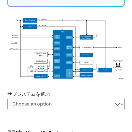
5V
3.3V / <900mA
Buck Regulator
1.8V / <15mA
LDO
MPU
Pmod 1
SPI/
Wi-Fi/Bluetooth
UART
UART
Low Energy
Pmod 2
SDHI
Micro SD
Ether
Ethernet PHY
RJ-45
Control
USBHC
USB Type A
Humidity & Temp
2
Serial Flash
I
C
QSPI
Sensor
Security
Backlight Driver
MIC x 2ch
(TSPI)
LED/SW
GPIO
TFT-LCD
M
LCDC
Audio Codec
Op Amp
Audio
LCD with Capacitive Touch Overlay
2
I
S
Clock Generator
2
Haptics Driver
I
C
JP128
サブシステムを選ぶ
https://labonthecloud.renesas.com/free-
Exiting
pass/HMI-
Interactive
solution-
Block