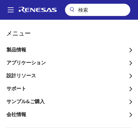
メ
イ
A
ン
Main
コ
アプリケーション
産業用機器
ビルディングオートメーション
navigation
メニュー
ン
ポータブルWi-Fi 制御RGBW照明
パ
テ
ン
ポータブルWi-Fi 制御
ン
製品情報
ツ
く
RGBW照明
に
アプリケーション
ず
移
設計リソース
動
サポート
ページセクションへ移動：
サンプル&ご購入
会社情報
概要