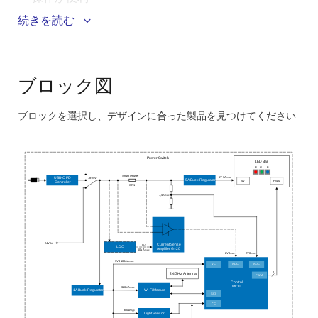
既存のWi-Fiネットワークにシームレスに統合する
続きを読む
か、APモードでスマートフォンに直接接続
シンプルな1つのユビキタスUSB-C電源で駆動
拡張可能なセットアップをサポートし、照明ユニッ
ブロック図
トを追加してカバレッジを拡大
超ポータブルで、外出先での使用に適した標準の
ブロックを選択し、デザインに合った製品を見つけてください
USB-Cパワーバンクと互換性あり
Skip
interactive
Power Switch
block
LED Bar
G
B
R
Shunt (+Fuse)
diagram
5V 3A
18-24V
max
USB-C PD
5A Buck Regulator
5V
PWM
Controller
OR1
1,4A
max
24V In
Current Sense
5V
LDO
Amplifier G=20
50µ A
max
2V8
2V8
max
max
3V3 100mA
max
V
ADC
ADC
dd
4
2.4GHz Antenna
PWM
Control
MCU
320mA
max
Wi-Fi Module
1A Buck Regulator
SCI
2
I
C
300µA
typ
Light Sensor