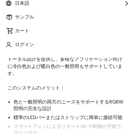
日本語
概
説明
アプリケーション
サンプル
要
カート
このポータブル赤、緑、青、白(RGBW)照明システム
説
ログイン
は、Wi-Fi制御とUSB-C電源を備えており、非常に柔軟
明
性が高く、設置が簡単です。 ルネサスは、RGB照明の
トータル設計を提供し、多様なアプリケーション向け
に冷白色および暖白色の一般照明もサポートしていま
す。
このシステムのメリット：
色と一般照明の両方のニーズをサポートするRGBW
照明の完全な設計
標準のLEDバーまたはストリップに簡単に接続可能
スマートフォンによるリモートWi-Fi制御が可能で、
操作が便利