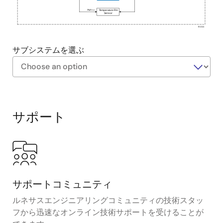
25µA
max
Temperature RH
Sensor
EU111
サブシステムを選ぶ
Exiting
Interactive
Block
サポート
Diagram
サポートコミュニティ
ルネサスエンジニアリングコミュニティの技術スタッ
フから迅速なオンライン技術サポートを受けることが