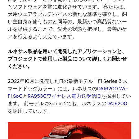
とソフトウェアを常に進化させています。 私たちは、
犬用ウェアラブルデバイスの新たな基準を確立し、飼
い主自身が使うものと同等の、最新かつ高品質なツー
ルを提供することで、愛犬の状態を把握し、最善のケ
アを行えるよう支えています。
ルネサス製品を用いて開発したアプリケーションと、
プロジェクトで使用した製品について詳しくお聞かせ
ください。
2022年10月に発売したFiの最新モデル「Fi Series 3 ス
マートドッグカラー」には、ルネサスの
DA16200 Wi-
Fi SoC
と
RA9530ワイヤレス電力送受信IC
を採用してい
ます。 前モデルのSeries 2でも、ルネサスの
DA16200
を採用しています。
画
像