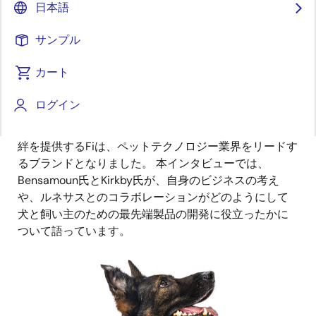
日本語
Jon Bensamoun氏とLoren Kirkby氏は、飼い主と愛犬の
間に強い絆を築きたいという共通の情熱を持っていま
サンプル
した。 彼らの目標は、飼い主がペットを追跡できるだ
けでなく、健康状態や行動を把握できる技術を開発す
カート
ることでした。 その結果、犬と飼い主のための最先端
技術をデザインする会社、
Fi
が設立されました。
ログイン
革新的な製品で、飼い主に安心感と愛犬とのより深い
絆を提供するFiは、ペットテクノロジー業界をリードす
るブランドとなりました。 本インタビューでは、
Bensamoun氏とKirkby氏が、自身のビジネスの考え
や、ルネサスとのコラボレーションがどのようにして
犬と飼い主のための最先端製品の開発に役立ったかに
ついて語っています。
画
像