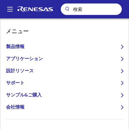
メ
イ
A
ン
Main
コ
会社案内
会社案内
お客様の成功事例
navigation
メニュー
ン
ワイヤレス接続におけるお客様の成功事例
パ
ルネサスのDA16200低消費電力Wi-FiとRA9530ワイヤレス充電がFiス
テ
マートカラーのテクノロジを強化した理由
ン
ン
製品情報
ツ
く
ルネサスのDA16200低消費
に
アプリケーション
ず
電力Wi-FiとRA9530ワイ
移
設計リソース
動
ヤレス充電がFiスマートカ
サポート
ラーのテクノロジを強化し
た理由
サンプル&ご購入
会社情報