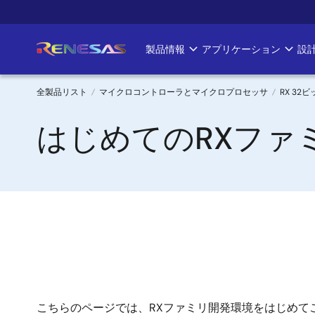
メ
イ
ン
製品情報
アプリケーション
設
Main
コ
ン
navigation
テ
全製品リスト
マイクロコントローラとマイクロプロセッサ
RX 32
ン
パ
はじめてのRXファ
ツ
に
ン
移
く
動
ず
こちらのページでは、RXファミリ開発環境をはじめ