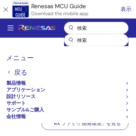
メ
Renesas MCU Guide
表示
イ
Download the mobile app
ン
コ
A
ン
Main
テ
全製品リスト
マイクロコントローラとマイクロプロセッサ
ン
navigation
RX 32ビット高性能/高効率MCU
RXファミリ 開発環境
パ
ツ
メニュー
RXファミリ 開発環境 - 開発ツール
に
ン
RXファミリ 開発環境 - 開
移
戻る
く
動
発ツール
ず
製品情報
アプリケーション
設計リソース
サポート
サンプル&ご購入
会社情報
「RX ファミリ 開発環境」を見る