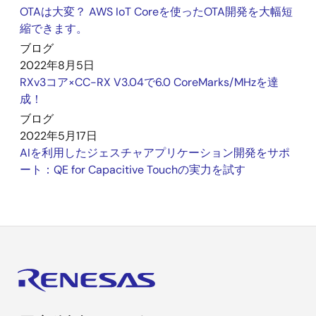
OTAは大変？ AWS IoT Coreを使ったOTA開発を大幅短
通
QE for USB
done
done
縮できます。
信
ブログ
QE for BLE
2022年8月5日
done
done
done
RXv3コア×CC-RX V3.04で6.0 CoreMarks/MHzを達
成！
QE for
done
ブログ
Lighting &
2022年5月17日
Power
AIを利用したジェスチャアプリケーション開発をサポ
ート：QE for Capacitive Touchの実力を試す
QE for OTA
done
done
done
QE for TCP/IP
done
QE for UART
done
ネットワーク
検証ソリュー