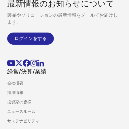
最新情報のお知らせについて
ション
製品やソリューションの最新情報をメールでお届けし
CAN通信時間
ます。
計測ソリュー
ション
ログインをする
グ
QE for
done
done
done
ラ
Display
フ
ィ
経営/決算/業績
ッ
QE for
done
ク
Camera
会社概要
ス
採用情報
セ
QE for
投資家の皆様
done
done
done
ン
Capacitive
ニュースルーム
サ
Touch
サステナビリティ
QE for AFE