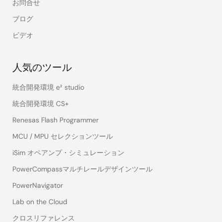
done
done
お問合せ
ブログ
そ
QE for
done
done
ビデオ
の
Current
他
Consumption
人気のツール
故障注入検証
ソリューショ
統合開発環境 e² studio
ン
統合開発環境 CS+
Renesas Flash Programmer
安全性検証ソ
リューション
MCU / MPU セレクションツール
iSim オペアンプ・シミュレーション
PowerCompassマルチレールデザインツール
PowerNavigator
Lab on the Cloud
クロスリファレンス