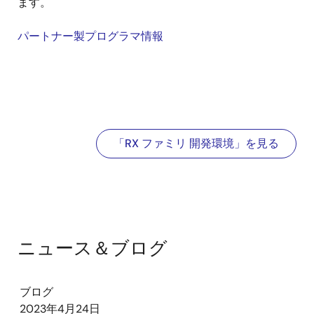
ます。
支
パートナー製プログラマ情報
援
対応デバイス
RX
RL78
RA
R
機
能
ユ
スマート・コ
done
done
done
d
ー
ンフィグレー
テ
タ
「RX ファミリ 開発環境」を見る
ィ
リ
スマート・マ
done
done
done
テ
ニュアル
ィ
スマート・ブ
done
done
done
d
ラウザー
ニュース＆ブログ
モ
QE for Motor
done
done
done
ー
ブログ
タ
2023年4月24日