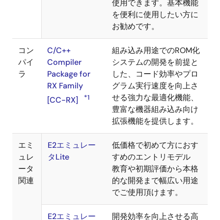
使用できます。基本機能
を便利に使用したい方に
お勧めです。
コン
C/C++
組み込み用途でのROM化
パイ
Compiler
システムの開発を前提と
ラ
Package for
した、コード効率やプロ
RX Family
グラム実行速度を向上さ
せる強力な最適化機能、
*1
[CC-RX]
豊富な機器組み込み向け
拡張機能を提供します。
エミ
E2エミュレー
低価格で初めて方におす
ュレ
タLite
すめのエントリモデル
ータ
教育や初期評価から本格
関連
的な開発まで幅広い用途
でご使用頂けます。
E2エミュレー
開発効率を向上させる高