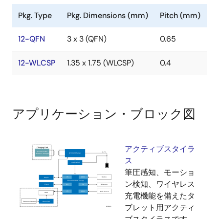
Constant resonance frequency tracking through
Pkg. Type
Pkg. Dimensions (mm)
Pitch (mm)
continuous current drive monitoring
Ultra-low power consumption meaning longer
12-QFN
3 x 3 (QFN)
0.65
battery life
Only 0.75ms latency when responding from ultra-
12-WLCSP
1.35 x 1.75 (WLCSP)
0.4
low power state
Drives LRAs off-resonance for custom effects, or
dual-resonant systems for two-dimensional
vibration
アプリケーション・ブロック図
Enables wideband effects as well as supporting
dual-resonant systems
Drives distinct haptic effects triggered by multiple
アクティブスタイラ
inputs without need to wake the host processor
ス
筆圧感知、モーショ
Detects issues with motor automatically
ン検知、ワイヤレス
Frequency, time, amplitude triplets to program the
充電機能を備えたタ
waveform
ブレット用アクティ
Quick and easy software development using the