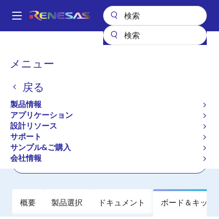
メ
イ
A
ン
Main
コ
全製品リスト
インタフェース
ハプティックドライバ
DA7282
navigation
ン
パ
メニュー
DA7282
テ
ン
ン
戻る
アクティブ
ツ
く
に
Ultra-Low Power, Wide-Bandwidth
ず
製品情報
移
Haptic Driver
アプリケーション
動
設計リソース
サポート
データシート
サンプル&ご購入
会社情報
ご購入
概要
製品選択
ドキュメント
ボード＆キット