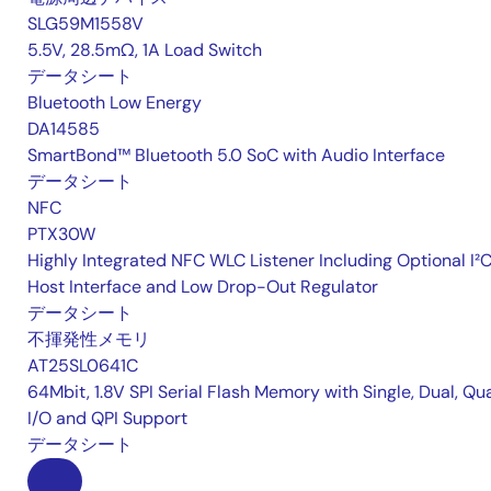
SLG59M1558V
5.5V, 28.5mΩ, 1A Load Switch
データシート
Bluetooth Low Energy
DA14585
SmartBond™ Bluetooth 5.0 SoC with Audio Interface
データシート
NFC
PTX30W
Highly Integrated NFC WLC Listener Including Optional I²
Host Interface and Low Drop-Out Regulator
データシート
不揮発性メモリ
AT25SL0641C
64Mbit, 1.8V SPI Serial Flash Memory with Single, Dual, Qu
I/O and QPI Support
データシート