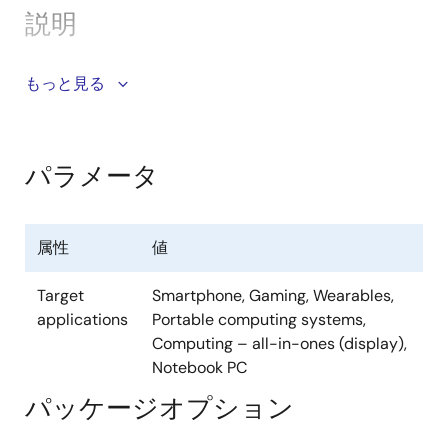
説明
The DA7282 ultra-low power haptic driver, combines
もっと見る
custom drive sequences, on- and off-resonance, at
up to 1kHz. The DA7282 drives both ERM and LRA
(narrow and wideband) actuators and track
パラメータ
resonance up to 300Hz producing highly complex
click/vibration touch effects in a wide range of
applications.
属性
値
The DA7282 differs from the
DA7280
and
DA7281
by
Target
Smartphone, Gaming, Wearables,
providing the capability to go into a full standby
applications
Portable computing systems,
mode, lowering current consumption to 5nA.
Computing – all-in-ones (display),
Notebook PC
Benefits
パッケージオプション
20x lower standby current, minimizing the drain on
small battery systems