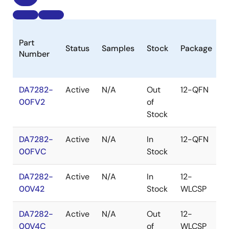
B
Part
Status
Samples
Stock
Package
P
Number
(
DA7282-
Active
N/A
Out
12-QFN
1
00FV2
of
$
Stock
DA7282-
Active
N/A
In
12-QFN
1
00FVC
Stock
$
DA7282-
Active
N/A
In
12-
1
00V42
Stock
WLCSP
$
DA7282-
Active
N/A
Out
12-
1
00V4C
of
WLCSP
$