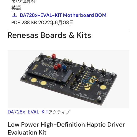
その他資料
英語
DA728x-EVAL-KIT Motherboard BOM
PDF
238 KB
2022年6月08日
Renesas Boards & Kits
DA728x-EVAL-KIT
アクティブ
Low Power High-Definition Haptic Driver
Evaluation Kit