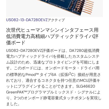
US082-13-DA7280EVZ
アクティブ
次世代ヒューマンマシンインタフェース用
低消費電力高精細ハプティックドライバ評
価ボード
US082-DA7280EVZ評価ボードは、DA7280超低消費
電力ハプティックドライバを搭載したカスタムシステ
ム設計のため、迅速なプロトタイピングを可能にしま
す。このボードには、オンボードモータ・ドライバ用
2
の標準的なPmod™ タイプ6A（拡張I
C）接続が用意さ
れており、適合するコネクタを持つ任意のMCU評価キ
ットにプラグインすることができます。SLG46620
GreenPAK™プログラマブルミックスド・シグナルによ
り、2つのオンボード静電容量式タッチボタンを実現し
ました。