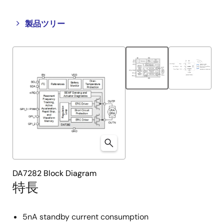
Close
Open
製品ツリー
product
product
tree
tree
menu
menu
DA7282 Block Diagram
特長
5nA standby current consumption