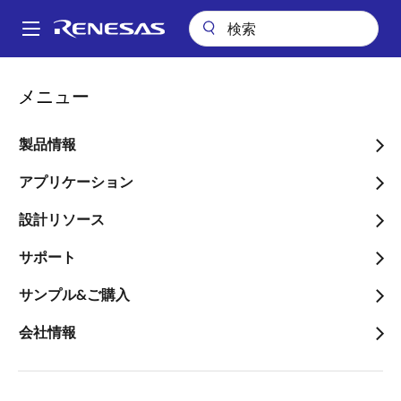
メ
イ
A
ン
Main
コ
アプリケーション
民生機器全般
navigation
メニュー
ン
コネクテッドホーム & エンタテイメント
アクティブスタイラス
パ
テ
ン
アクティブスタイラス
ン
製品情報
ツ
く
に
アプリケーション
ず
移
設計リソース
動
ページセクションへ移動：
サポート
サンプル&ご購入
会社情報
概要
概
説明