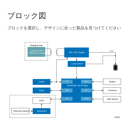
ブロック図
ブロックを選択し、デザインに合った製品を見つけてください
Skip
interactive
Charging Pad
block
Universal NFC
3.7V
NFC 1W Charger
Wireless Charger
diagram
Load Switch
2
Button
Haptic
I
GPIO
C
Bluetooth Low Energy
2
Flash
G Sensor
SPI
I
C
2
I
GPIO
C
Hall Sensor
ASIC
Pressure Sensor
GreenPAK
WS022