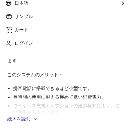
日本語
要
サンプル
この先進的なタブレット用アクティブスタイラスシス
カート
説
テムは、本物の鉛筆の感触と機能を再現するように設
明
計されています。 自然な筆記や描画のための筆圧感知
ログイン
機能、使用状況の追跡と電力効率のための加速度検知
機能、利便性を高めるワイヤレス充電機能を備えてい
ます。
このシステムのメリット：
携帯電話に搭載できるほど小型です。
長時間の使用に耐える極めて低い消費電力。
ワイヤレス充電とオプションの圧力検知により、使
い勝手を向上させます。
続きを読む