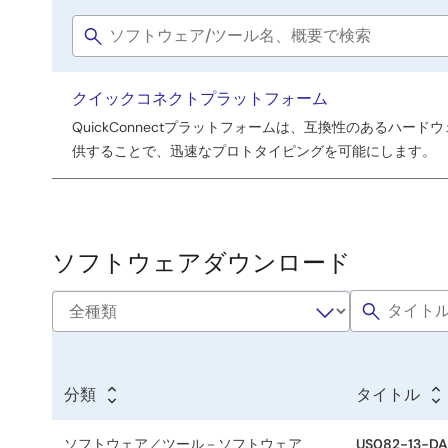
フ
Software
ト
title
ウ
クイックコネクトプラットフォーム
ェ
QuickConnectプラットフォームは、互換性のあるハ
ア
供することで、迅速なプロトタイピングを可能にします。
／
ツ
ー
ソフトウェアダウンロード
ル
分類
タイトル
ソフトウェア／ツール－ソフトウェア
US082-13-DA