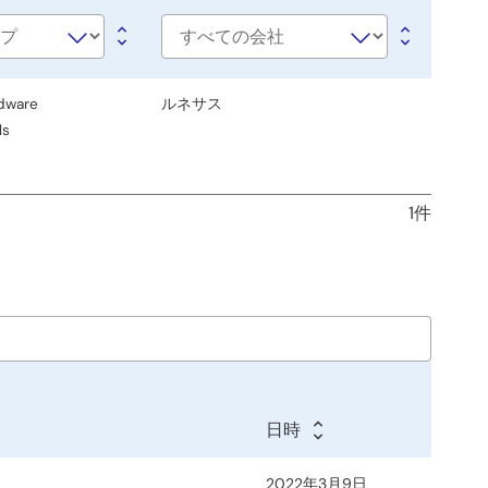
会
社
名
dware
ルネサス
ls
1件
日時
2022年3月9日