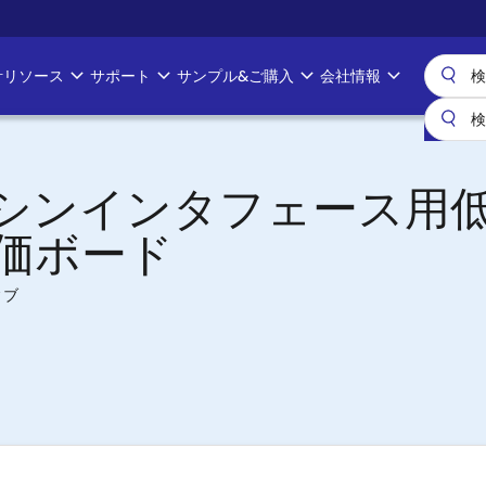
計リソース
サポート
サンプル&ご購入
会社情報
シンインタフェース用
価ボード
ィブ
l