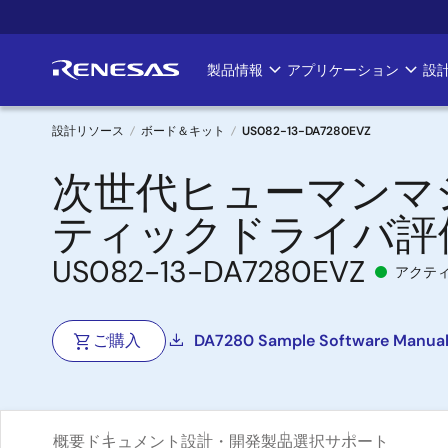
メ
イ
ン
製品情報
アプリケーション
設
Main
コ
ン
navigation
テ
設計リソース
ボード＆キット
US082-13-DA7280EVZ
ン
パ
次世代ヒューマンマ
ツ
に
ン
ティックドライバ評
移
く
動
US082-13-DA7280EVZ
アクテ
ず
ご購入
DA7280 Sample Software Manua
概要
ドキュメント
設計・開発
製品選択
サポート