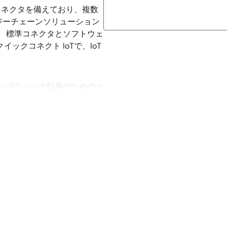
odコネクタを備えており、複数
イジーチェーンソリューション
。 標準コネクタとソフトウェ
イックコネクト IoTで、IoT
Dハプティック効果のためのカ
ニア共振アクチュエータ
質量アクチュエータ（ERM:
ための共振周波数トラッキングを搭載
端末などのアプリケーション
た、DA7280は、銀行のタ
ステアリングホイールのドラ
最適です。