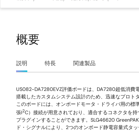
概要
概
説明
特長
関連製品
要
US082-DA7280EVZ評価ボードは、DA7280超低
説
搭載したカスタムシステム設計のため、迅速なプロト
このボードには、オンボードモータ・ドライバ用の標準的
明
2
張I
C）接続が用意されており、適合するコネクタを持
プラグインすることができます。SLG46620 Green
ド・シグナルにより、2つのオンボード静電容量式タッ