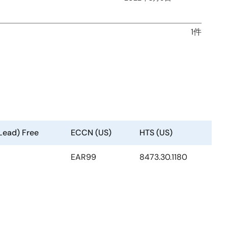
1件
Lead) Free
ECCN (US)
HTS (US)
EAR99
8473.30.1180