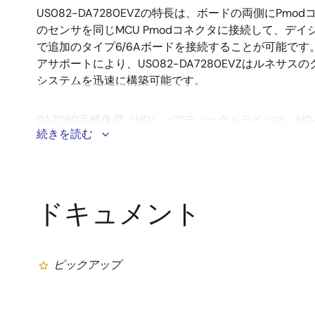
US082-DA7280EVZの特長は、ボードの両側にPm
のセンサを同じMCU Pmodコネクタに接続して、デ
で追加のタイプ6/6Aボードを接続することが可能です
アサポートにより、US082-DA7280EVZはルネサスのク
システムを迅速に構築可能です。
DA7280高解像度（HD）ハプティックドライバは、H
続きを読む
スタム駆動シーケンス（最大1kHz）を組み合わせ、リ
（LRA: Linear Resonant Actuators）と偏心回転
Eccentric Rotating Mass）の両方を駆動する
しています。 スマートフォンやゲーム、ウェアラブル
ドキュメント
において、優れたクリック感・振動感を提供します。 ま
ッチパネル式ATMなどの産業用アプリケーションや、
イバーフィードバックなどの自動車分野での使用にも
ピックアップ