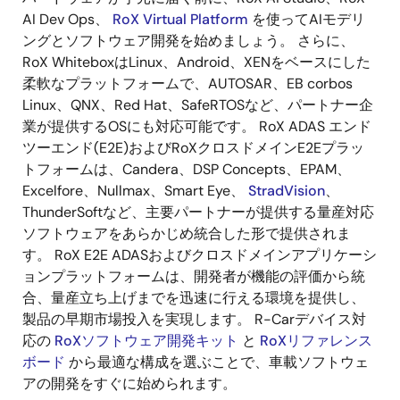
AI Dev Ops、
RoX Virtual Platform
を使ってAIモデリ
ングとソフトウェア開発を始めましょう。 さらに、
RoX WhiteboxはLinux、Android、XENをベースにした
柔軟なプラットフォームで、AUTOSAR、EB corbos
Linux、QNX、Red Hat、SafeRTOSなど、パートナー企
業が提供するOSにも対応可能です。 RoX ADAS エンド
ツーエンド(E2E)およびRoXクロスドメインE2Eプラッ
トフォームは、Candera、DSP Concepts、EPAM、
Excelfore、Nullmax、Smart Eye、
StradVision
、
ThunderSoftなど、主要パートナーが提供する量産対応
ソフトウェアをあらかじめ統合した形で提供されま
す。 RoX E2E ADASおよびクロスドメインアプリケーシ
ョンプラットフォームは、開発者が機能の評価から統
合、量産立ち上げまでを迅速に行える環境を提供し、
製品の早期市場投入を実現します。 R-Carデバイス対
応の
RoXソフトウェア開発キット
と
RoXリファレンス
ボード
から最適な構成を選ぶことで、車載ソフトウェ
アの開発をすぐに始められます。