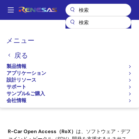
メ
イ
A
ン
Main
コ
全製品リスト
車載製品
R-Car 車載向けシステムオンチップ（SoC）
navigation
ン
RoXソフトウェア・デファインド・ビークル・プラットフォーム
パ
メニュー
テ
ン
RoXソフトウェア・デファ
ン
戻る
ツ
く
インド・ビークル・プラッ
に
ず
製品情報
トフォーム
移
アプリケーション
動
設計リソース
サポート
サンプル&ご購入
ページセクションへ移動：
会社情報
R-Car Open Access（RoX）
は、ソフトウェア・デフ
ァインド・ビークル（SDV）開発を支援するルネサス