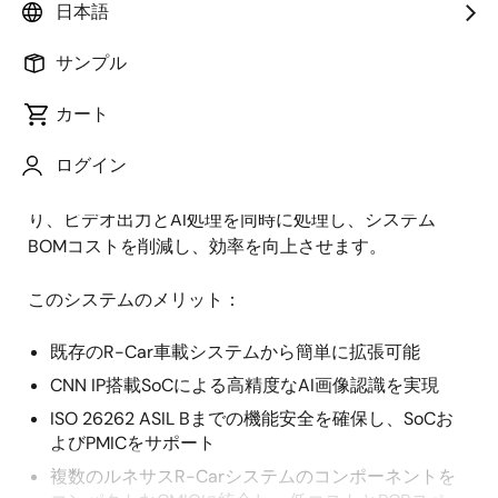
日本語
概
説明
サンプル
要
カート
R-Carの車載用SoC (システムオンチップ) とビデオプロ
説
ログイン
セッサは、サラウンドビューとAR (拡張現実) ヘッドア
明
ップディスプレイ (AR HUD) のアプリケーションによ
り、ビデオ出力とAI処理を同時に処理し、システム
BOMコストを削減し、効率を向上させます。
このシステムのメリット：
既存のR-Car車載システムから簡単に拡張可能
CNN IP搭載SoCによる高精度なAI画像認識を実現
ISO 26262 ASIL Bまでの機能安全を確保し、SoCお
よびPMICをサポート
複数のルネサスR-Carシステムのコンポーネントを