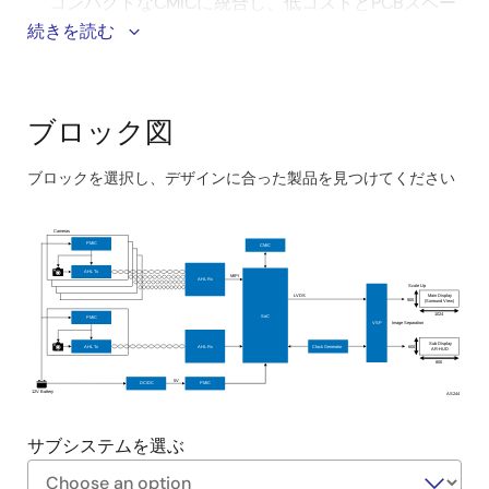
コンパクトなCMICに統合し、低コストとPCBスペー
スの削減で製品の差別化が可能
続きを読む
AHLの低コストのコネクタとケーブルにより、コス
ト効率の高いHDカメラシステムを実現
アナログビデオ伝送と信号品質の損失なしにより、
ブロック図
システムの複雑さを軽減
商用車やバスでのビデオデータ伝送用の長いケーブ
ブロックを選択し、デザインに合った製品を見つけてください
ルに対応
Skip
interactive
Cameras
PMIC
CMIC
block
11pt text
AHL Tx
diagram
MIPI
AHL Rx
Scale Up
LVDS
Main Display
900
(Surround View)
1024
SoC
PMIC
VSP
Image Separation
11pt text
Sub Display
AHL Tx
Clock Generator
AHL Rx
VCNN-IP
600
AR
-
HUD
800
5V
DC/DC
PMIC
12V Battery
AS244
サブシステムを選ぶ