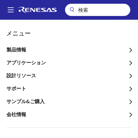
メ
イ
A
ン
Main
コ
アプリケーション
自動車
先進運転支援システム（ADAS）
navigation
メニュー
ン
サラウンドビューとAR HUDのビデオ出力拡張
パ
テ
ン
サラウンドビューとAR
ン
製品情報
ツ
く
HUDのビデオ出力拡張
に
アプリケーション
ず
移
設計リソース
動
サポート
ページセクションへ移動：
サンプル&ご購入
会社情報
概要