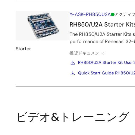
Y-ASK-RH850U2A
アクティ
RH850/U2A Starter Kit
The RH850/U2A Starter Kits se
performance of Renesas' 32-
Starter
推奨ドキュメント:
RH850/U2A Starter Kit User'
Quick Start Guide RH850/U2A
ビデオ&トレーニング