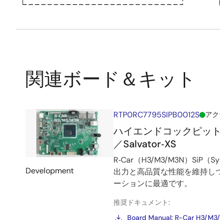
関連ボード＆キット
RTP0RC7795SIPB0012S
アク
ハイエンドコックピット＆
／Salvator‑XS
R‑Car（H3/M3/M3N）S
Development
出力と高品質な性能を維持し
ーションに最適です。
推奨ドキュメント:
Board Manual: R-Car H3/M3/