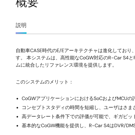
概要
概
説明
要
自動車CASE時代のE/Eアーキテクチャは進化しており
説
す。 本システムは、高性能なCoGW対応のR-Car S4とR-C
ムに統合したリファレンス環境を提供します。
明
このシステムのメリット：
CoGWアプリケーションにおけるSoCおよびMCU
コンセプトスタディの時間を短縮し、ユーザはさま
高データレート条件下での評価が可能で、ギガビット
基本的なCoGW機能を提供し、R-Car S4はDVR