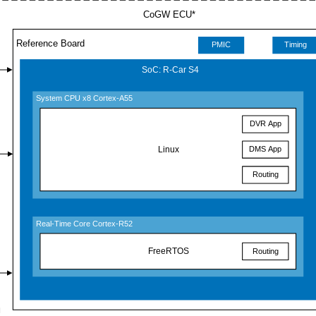
CoGW ECU*
Reference Board
PMIC
Timing
SoC: R-Car S4
System CPU x8 Cortex-A55
DVR App
Linux
DMS App
Routing
Real-Time Core Cortex-R52
FreeRTOS
Routing