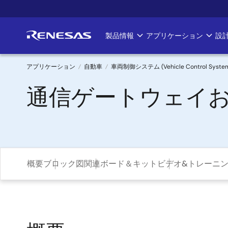
メ
イ
ン
製品情報
アプリケーション
設
Main
コ
ン
navigation
テ
アプリケーション
自動車
車両制御システム (Vehicle Control Syste
ン
パ
通信ゲートウェイお
ツ
に
ン
移
く
動
ず
概要
ブロック図
関連ボード＆キット
ビデオ&トレーニ