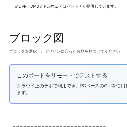
※DVR、DMSミドルウェアはパートナが提供しています。
ブロック図
ブロックを選択し、デザインに合った製品を見つけてください
Skip
interactive
block
このボードをリモートでテストする
diagram
クラウド上のラボで利用でき、PCベースのGUIを使
ます。
https://labonthecloud.renesas.com/free-
Exiting
pass/automotive-
Interactive