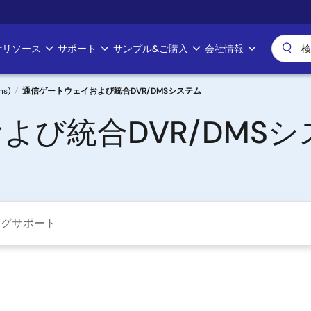
計リソース
サポート
サンプル&ご購入
会社情報
ms)
通信ゲートウェイおよび統合DVR/DMSシステム
よび統合DVR/DMSシ
ング
サポート