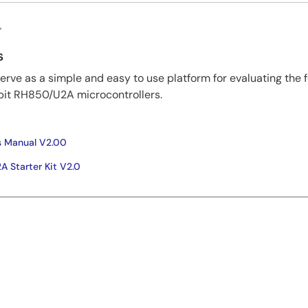
ブ
s
rve as a simple and easy to use platform for evaluating the 
bit RH850/U2A microcontrollers.
s Manual V2.00
 Starter Kit V2.0