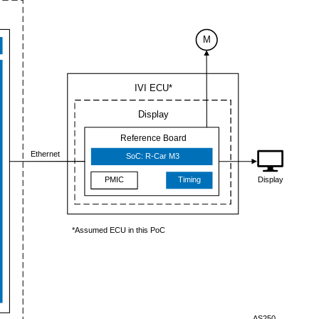
M
IVI ECU*
Display
Reference Board
Ethernet
SoC: R-Car M3
Display
PMIC
Timing
*Assumed ECU in this PoC
AS250