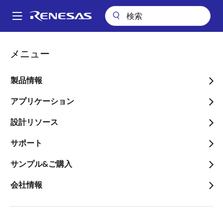
メ
イ
A
ン
Main
コ
ビデオ
navigation
メニュー
ン
Communication Gateway & DVR / DMS統合システムソリューション
パ
テ
ン
Communication Gateway
ン
製品情報
ツ
く
& DVR / DMS統合システム
に
アプリケーション
ず
ソリューション
移
設計リソース
動
サポート
2022年9月27日
サンプル&ご購入
会社情報