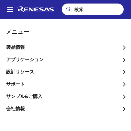
メ
イ
A
ン
Main
コ
会社案内
プレスセンター
ブログ
navigation
メニュー
ン
SoC技術が切り拓くグローバルな車載エレクトロニクス設計の新時代
パ
テ
ン
SoC技術が切り拓くグロー
ン
製品情報
ツ
く
バルな車載エレクトロニク
に
アプリケーション
ず
ス設計の新時代
移
設計リソース
動
サポート
サンプル&ご購入
画
飯塚恭弘
会社情報
像
HPC日本SoC開発統括部、ヴァイスプレ
ジデント