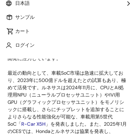
日本語
公開日:2025年4月30日
サンプル
人工知能（AI）、電動化、そして先進的な車載安全機
カート
能の進化により、半導体のSoC設計は大きな変革期を迎
えています。ルネサスは、この変化を自らの強みをさ
ログイン
らに強化する新たなチャンスとしてとらえ、車載SoCの
開発に注力しています。
最近の動向として、車載SoC市場は急速に拡大してお
り、2023年に500億ドルを超えたとの試算もあり、極
めて活発です。ルネサスは2024年11月に、CPUとAI処
理用NPU（ニューラルプロセッサユニット）やIVI用
GPU（グラフィックプロセッサユニット）をモノリシ
ックに搭載し、さらにチップレットを追加することに
よりさらなる性能強化が可能な、車載用第5世代
SoC「
R-Car X5H
」を発表しました。また、2025年1月
のCESでは、Hondaとルネサスは協業を発表し、