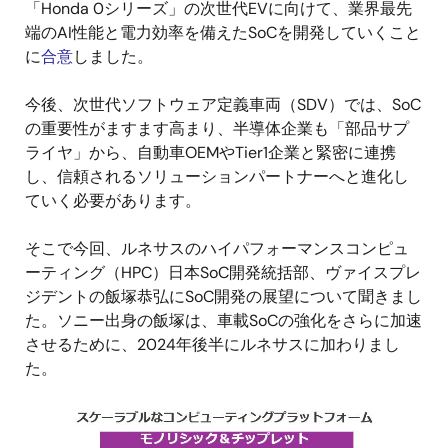
「Honda 0シリーズ」の次世代EVに向けて、業界最先
端のAI性能と電力効率を備えたSoCを開発していくこと
に
合意
しました。
今後、次世代ソフトウェア定義車両（SDV）では、SoC
の重要性がますます高まり、半導体企業も「部品サプ
ライヤ」から、自動車OEMやTier1企業と緊密に連携
し、信頼されるソリューションパートナーへと進化し
ていく必要があります。
そこで今回、ルネサスのハイパフォーマンスコンピュ
ーティング（HPC）日本SoC開発統括部、ヴァイスプレ
ジデントの飯塚恭弘にSoC開発の展望について聞きまし
た。ソニー出身の飯塚は、車載SoCの強化をさらに加速
させるために、2024年後半にルネサスに加わりまし
た。
画
像