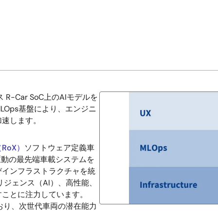
 R-Car SoC上のAIモデルを
Ops基盤により、エンジニ
加速します。
RoX）
ソフトウェア定義車
駆動の最先端車載システムを
びインフラストラクチャを統
リジェンス（AI）、高性能、
すことに注力しています。
しており、次世代車両の潜在能力