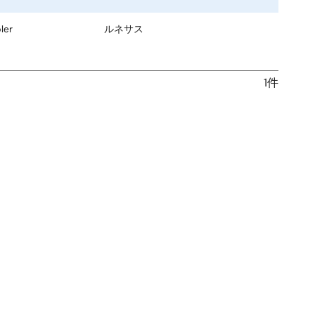
社
名
ler
ルネサス
1件