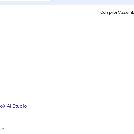
type
Compiler/Assemb
I Studio
io