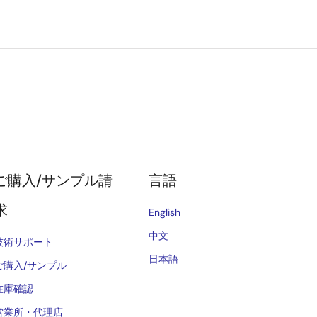
ご購入/サンプル請
言語
求
English
中文
技術サポート
日本語
ご購入/サンプル
在庫確認
営業所・代理店