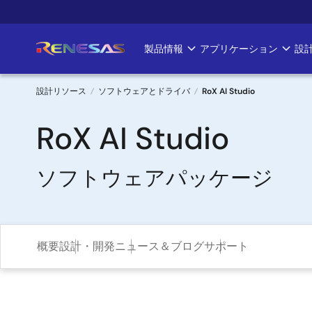
メ
イ
ン
製品情報
アプリケーション
設
Main
コ
ン
navigation
テ
設計リソース
ソフトウェアとドライバ
RoX AI Studio
ン
パ
ツ
RoX AI Studio
に
ン
移
ソフトウェアパッケージ
く
動
ず
概要
設計・開発
ニュース＆ブログ
サポート