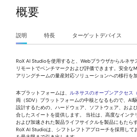
概要
概
説明
特長
ターゲットデバイス
要
RoX AI Studioを使用すると、Webブラウザからルネサス
説
リモートでベンチマークおよび評価できます。安全なML
アリングチームの量産対応ソリューションへの移行を
明
本プラットフォームは、
ルネサスのオープンアクセス（
両（SDV）プラットフォームの中核となるもので、AI
設計するための、ハードウェア、ソフトウェア、およ
合したスイートを提供します。 当社は、高度なインテ
および加速された製品ライフサイクルを製品にもたら
RoX AI Studioは、シフトレフトアプローチを採用
を最大限まで引き出します。