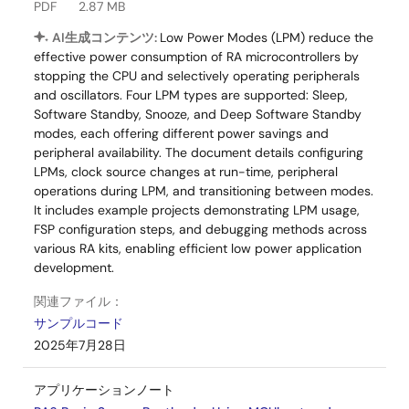
PDF
2.87 MB
AI生成コンテンツ:
Low Power Modes (LPM) reduce the
effective power consumption of RA microcontrollers by
stopping the CPU and selectively operating peripherals
and oscillators. Four LPM types are supported: Sleep,
Software Standby, Snooze, and Deep Software Standby
modes, each offering different power savings and
peripheral availability. The document details configuring
LPMs, clock source changes at run-time, peripheral
operations during LPM, and transitioning between modes.
It includes example projects demonstrating LPM usage,
FSP configuration steps, and debugging methods across
various RA kits, enabling efficient low power application
development.
関連ファイル：
サンプルコード
2025年7月28日
アプリケーションノート