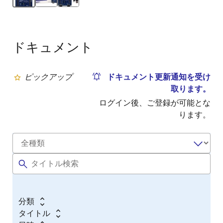
クイックスタート サンプルプロジェクトを変更する
– クイックスタート サンプルプロジェクトのインポ
ート、変更、およびビルドの手順については、EK-
RA6M1 クイックスタートガイドを参照してくださ
ドキュメント
い。
他のサンプルプロジェクトの1つから始める
（Example Project Bundleをダウンロードくださ
ピックアップ
ドキュメント更新通知を受け
い）
– RA6M1 MCU グループのさまざまな周辺機能
取ります。
について見るには、多くのサンプルプロジェクトか
ログイン後、ご登録が可能とな
ら選択します。これらのサンプルプロジェクトは、
ります。
カスタムアプリケーションを開発する際の第一歩と
してお役立て下さい。
カスタムハードウェアを構築する
使えるプロトタイプの構築を始める
- EK-RA6M1 ボ
ードを利用し、エコシステム アドオンを選択してく
ださい。
分類
カスタムハードウェアを構築する
–
EK-RA6M1 v1 -
タイトル
Design Package
(ZIP |
English
,
日本語
) で提供される