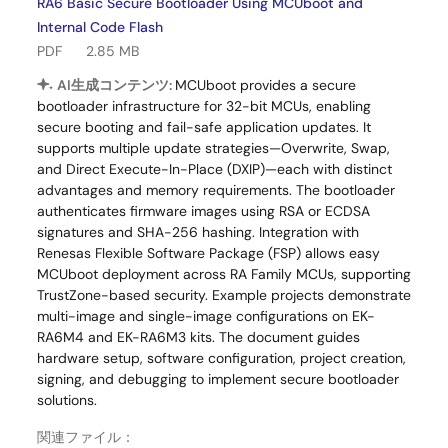
RA6 Basic Secure Bootloader Using MCUboot and
Internal Code Flash
PDF
2.85 MB
AI生成コンテンツ:
MCUboot provides a secure
bootloader infrastructure for 32-bit MCUs, enabling
secure booting and fail-safe application updates. It
supports multiple update strategies—Overwrite, Swap,
and Direct Execute-In-Place (DXIP)—each with distinct
advantages and memory requirements. The bootloader
authenticates firmware images using RSA or ECDSA
signatures and SHA-256 hashing. Integration with
Renesas Flexible Software Package (FSP) allows easy
MCUboot deployment across RA Family MCUs, supporting
TrustZone-based security. Example projects demonstrate
multi-image and single-image configurations on EK-
RA6M4 and EK-RA6M3 kits. The document guides
hardware setup, software configuration, project creation,
signing, and debugging to implement secure bootloader
solutions.
関連ファイル：