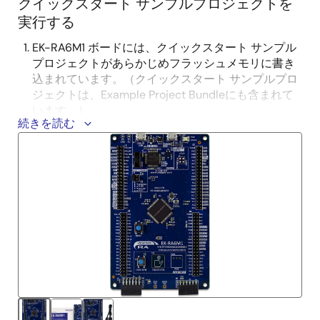
クイックスタート サンプルプロジェクトを
実行する
EK-RA6M1 ボードには、クイックスタート サンプル
プロジェクトがあらかじめフラッシュメモリに書き
込まれています。（クイックスタート サンプルプロ
ジェクトは、Example Project Bundleにも含まれて
います。）
続きを読む
5V電源に接続されたMicro USB デバイス ケーブルを
使用して、USB デバッグ ポート (J11) を介してEK-
RA6M1 ボードの電源を入れます。緑色の電源 LED が
点灯します。
クイックスタート サンプルプロジェクトを実行する
と、赤いユーザ LED が点滅し始めます。
クイックスタート サンプルプロジェクトの追加機能
については、
EK-RA6M1 クイックスタートガイド
(PDF)を参照してください。
組込みアプリケーションを開発する