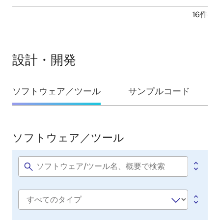
16件
設計・開発
設
ソフトウェア／ツール
サンプルコード
計・
開
発
ソフトウェア／ツール
ソ
フ
ト
Software
title
ウ
ェ
Software
ア
type