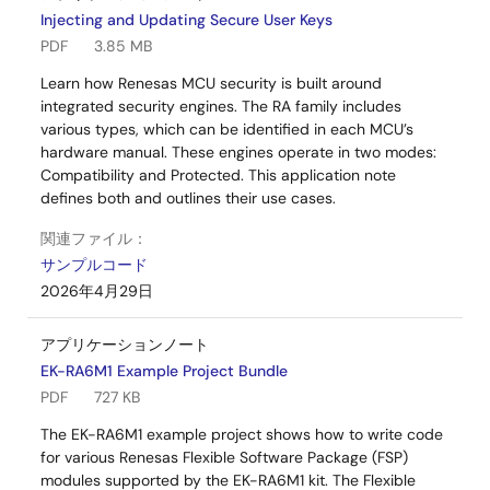
Injecting and Updating Secure User Keys
PDF
3.85 MB
Learn how Renesas MCU security is built around
integrated security engines. The RA family includes
various types, which can be identified in each MCU’s
hardware manual. These engines operate in two modes:
Compatibility and Protected. This application note
defines both and outlines their use cases.
関連ファイル：
サンプルコード
2026年4月29日
アプリケーションノート
EK-RA6M1 Example Project Bundle
PDF
727 KB
The EK-RA6M1 example project shows how to write code
for various Renesas Flexible Software Package (FSP)
modules supported by the EK-RA6M1 kit. The Flexible