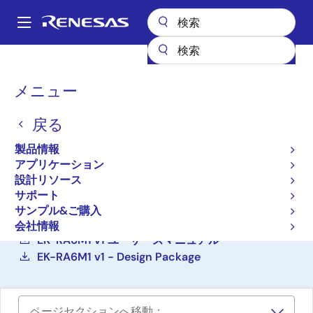
メ
イ
A
ン
Main
コ
設計リソース
ボード＆キット
EK-RA6M1
navigation
ン
パ
メニュー
テ
RA6M1 MCUグループ評価
ン
ン
キット
戻る
ツ
く
に
ず
EK-RA6M1
製品情報
アクティブ
移
アプリケーション
動
設計リソース
サポート
ご購入
サンプル&ご購入
EK-RA6M1 – Quick Start Guide
会社情報
EK-RA6M1 v1 ユーザーズマニュアル
EK-RA6M1 v1 - Design Package
ページセクションへ移動：