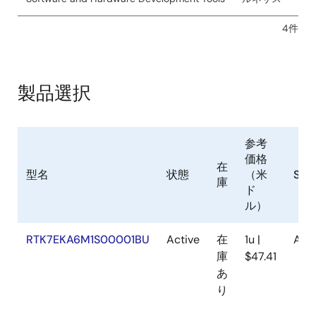
4件
製品選択
参考
価格
在
型名
状態
（米
Sam
庫
ド
ル）
RTK7EKA6M1S00001BU
Active
在
1u |
Avai
庫
$47.41
あ
り