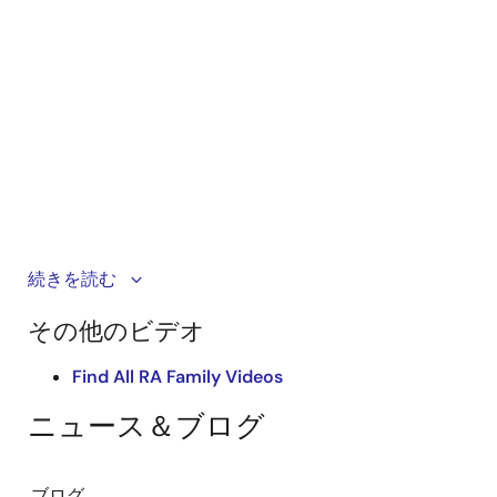
Kickstart IoT and embedded systems development
続きを読む
using Renesas EK-RA6M5, EK-RA6M4, and EK-RA6M3
その他のビデオ
evaluation kits for the RA6 MCU series. This video
provides an overview of the kit architecture, key
Find All RA Family Videos
features, a quick start example project, and many
useful resources to begin innovating quickly with
ニュース＆ブログ
Renesas RA MCUs.
ブログ