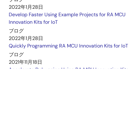
2022年1月28日
Develop Faster Using Example Projects for RA MCU
Innovation Kits for IoT
ブログ
2022年1月28日
Quickly Programming RA MCU Innovation Kits for IoT
ブログ
2021年11月18日
Accelerate Debugging Using RA MCU Innovation Kits
for IoT Applications
ブログ
2021年11月11日
Beginning to Innovate Has Never Been Easier
もっと見る
(1)
折りたたむ
認証