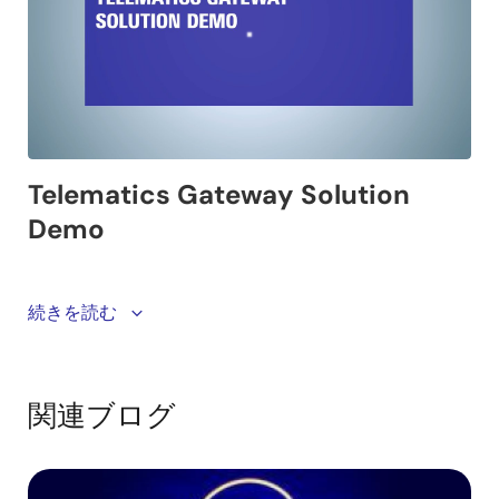
This video provides a demo of the Telematics
続きを読む
Gateway Solution. This solution demonstrates typical
software applications on the gateway ECU, which also
acts as a dedicated web server. The showcase
関連ブログ
includes vehicle real-time data monitoring, FOTA
updates, camera playback, and diagnostics.