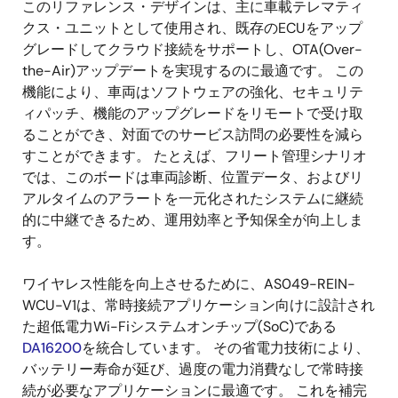
このリファレンス・デザインは、主に車載テレマティ
クス・ユニットとして使用され、既存のECUをアップ
グレードしてクラウド接続をサポートし、OTA(Over-
the-Air)アップデートを実現するのに最適です。 この
機能により、車両はソフトウェアの強化、セキュリテ
ィパッチ、機能のアップグレードをリモートで受け取
ることができ、対面でのサービス訪問の必要性を減ら
すことができます。 たとえば、フリート管理シナリオ
では、このボードは車両診断、位置データ、およびリ
アルタイムのアラートを一元化されたシステムに継続
的に中継できるため、運用効率と予知保全が向上しま
す。
ワイヤレス性能を向上させるために、AS049-REIN-
WCU-V1は、常時接続アプリケーション向けに設計され
た超低電力Wi-Fiシステムオンチップ(SoC)である
DA16200
を統合しています。 その省電力技術により、
バッテリー寿命が延び、過度の電力消費なしで常時接
続が必要なアプリケーションに最適です。 これを補完