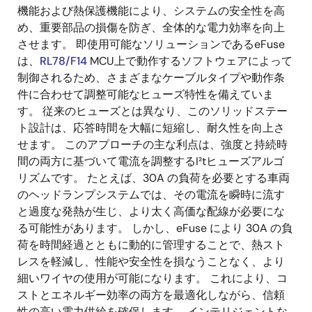
機能および熱保護機能により、システムの安全性を高
め、重要部品の損傷を防ぎ、全体的な電力効率を向上
させます。 即使用可能なソリューションであるeFuse
は、
RL78/F14
MCU上で動作するソフトウェアによって
制御されるため、さまざまなケーブルタイプや動作条
件に合わせて調整可能なヒューズ特性を備えていま
す。 従来のヒューズとは異なり、このソリッドステー
ト設計は、応答時間を大幅に短縮し、耐久性を向上さ
せます。 このアプローチの主な利点は、強度と持続時
間の両方に基づいて電流を調整するI²tヒューズアルゴ
リズムです。 たとえば、30A の負荷を必要とする車両
のヘッドランプシステムでは、その電流を瞬時に流す
と過度な発熱が生じ、より太く高価な配線が必要にな
る可能性があります。 しかし、eFuse により 30A の負
荷を時間経過とともに動的に管理することで、熱スト
レスを軽減し、性能や安全性を損なうことなく、より
細いワイヤの使用が可能になります。 これにより、コ
ストとエネルギー効率の両方を最適化しながら、信頼
性の高い電力供給を確保します。 インテリジェントな