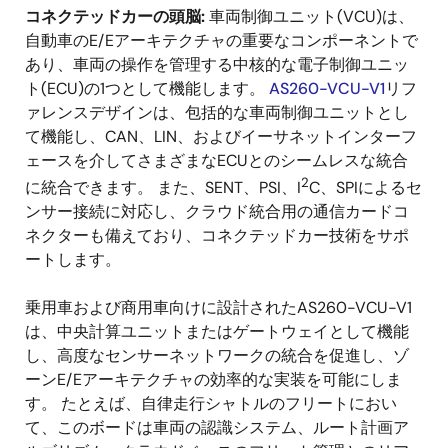
コネクテッドカーの頭脳:
車両制御ユニット(VCU)は、
自動車のE/Eアーキテクチャの重要なコンポーネントで
あり、車両の操作を管理する中核的な電子制御ユニッ
ト(ECU)の1つとして機能します。
AS260-VCU-V1
リフ
ァレンスデザインは、包括的な車両制御ユニットとし
て機能し、CAN、LIN、およびイーサネットインターフ
ェースを介してさまざまなECUとのシームレスな統合
2
に統合できます。 また、SENT、PSI、I
C、SPIによるセ
ンサー接続に対応し、クラウド統合用の通信カードコ
ネクターも備えており、コネクテッドカー技術をサポ
ートします。
乗用車および商用車向けに設計されたAS260-VCU-V1
は、中央計算ユニットまたはゲートウェイとして機能
し、高度なセンサーネットワークの統合を促進し、ゾ
ーンE/Eアーキテクチャの効率的な実装を可能にしま
す。 たとえば、自律走行シャトルのフリートにおい
て、このボードは車両の認識システム、ルート計画ア