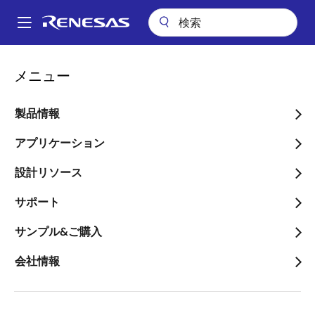
メ
イ
A
ン
Main
コ
会社案内
プレスセンター
ブログ
navigation
メニュー
ン
統合テレマティクスゲートウェイ:安全性、接続性、効率性を備えた車
パ
両システム
テ
ン
ン
製品情報
統合テレマティクスゲート
ツ
く
ウェイ:安全性、接続性、効
に
アプリケーション
ず
移
率性を備えた車両システム
設計リソース
動
サポート
サンプル&ご購入
会社情報
画
プシュパックナンディ
像
プロダクトマーケティングエンジニア