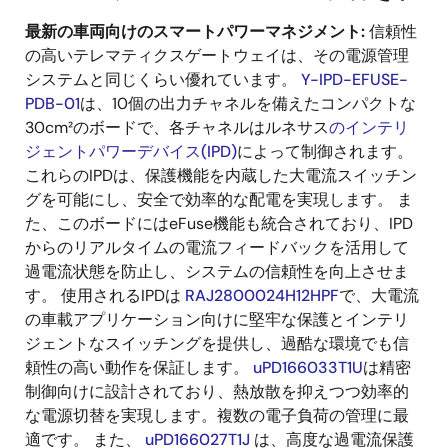
最新の車両向けのスマートパワーマネジメント:
信頼性
の高いテレマティクスゲートウェイは、その電源管理
システムと同じくらい優れています。
Y-IPD-EFUSE-
PDB-01
は、10個の出力チャネルを備えたコンパクトな
30cm²のボードで、各チャネルはルネサス
のインテリ
ジェントパワーデバイス(IPD)
によって制御されます。
これらのIPDは、保護機能を内蔵した大電流スイッチン
グを可能にし、安全で効率的な配電を実現します。 ま
た、このボードにはeFuse機能も統合されており、IPD
からのリアルタイムの電流フィードバックを活用して
過電流状態を防止し、システムの信頼性を向上させま
す。 使用されるIPDは
RAJ2800024H12HPF
で、大電流
の車載アプリケーション向けに堅牢な保護とインテリ
ジェントなスイッチングを提供し、過酷な環境でも信
頼性の高い動作を保証します。
uPD166033T1U
は精密
制御向けに設計されており、熱放散を抑えつつ効率的
な電源切替を実現します。複数の電子負荷の管理に最
適です。 また、
uPD166027T1J
は、高度な過電流保護