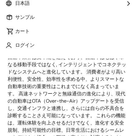
日本語
公開日:2025年3月22日
サンプル
車両からインテリジェントなコ
カート
ネクテッドシステムまで
ログイン
自動車業界は変革期を迎えており、自動車はもはや単
なる移動手段ではなく, インテリジェントでコネクテッ
ドなシステムへと進化しています。 消費者がより高い
利便性、安全性、効率性を求める中、よりスマートな
自動車技術の重要性はこれまでになく高まっていま
す。 高速ネットワークと無線通信の進化により、現代
の自動車はOTA（Over-the-Air）アップデートを受信
し、交通インフラと連携し、さらには自らの不具合を
診断することさえ可能になっています。 これらの機能
は、運転体験を向上させるだけでなく、進化する安全
規制、持続可能性の目標、日常生活におけるシームレ