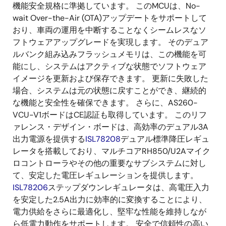
機能安全規格に準拠しています。 このMCUは、No-
wait Over-the-Air (OTA)アップデートをサポートして
おり、車両の運用を中断することなくシームレスなソ
フトウェアアップグレードを実現します。 そのデュア
ルバンク組み込みフラッシュメモリは、この機能を可
能にし、システムはアクティブな状態でソフトウェア
イメージを更新および保存できます。 更新に失敗した
場合、システムは元の状態に戻すことができ、継続的
な機能と安全性を確保できます。 さらに、AS260-
VCU-V1ボードはCE認証も取得しています。 このリフ
ァレンス・デザイン・ボードは、高効率のデュアル3A
出力電源を提供する
ISL78208
デュアル標準降圧レギュ
レータを搭載しており、マルチコアRH850/U2Aマイク
ロコントローラやその他の重要なサブシステムに対し
て、安定した電圧レギュレーションを提供します。
ISL78206
ステップダウンレギュレータは、高電圧入力
を安定した2.5A出力に効率的に変換することにより、
電力供給をさらに最適化し、堅牢な性能を維持しなが
ら低電力動作をサポートします。 安全で信頼性の高い