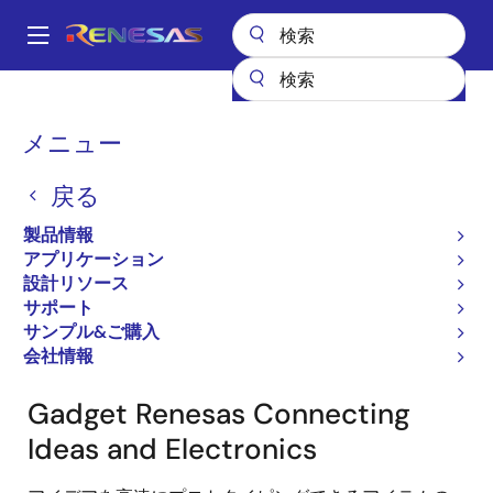
メ
イ
A
ン
Main
コ
設計リソース
設計・開発
Gadget Renesas Maker Resources
navigation
ン
パ
メニュー
ガジェットルネサス
テ
ン
ン
戻る
ツ
く
に
ず
製品情報
移
アプリケーション
動
設計リソース
画
サポート
像
サンプル&ご購入
会社情報
Gadget Renesas Connecting
Ideas and Electronics