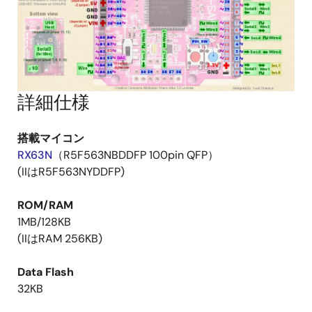
詳細仕様
搭載マイコン
RX63N
（R5F563NBDDFP 100pin QFP）
(IIはR5F563NYDDFP)
ROM/RAM
1MB/128KB
(IIはRAM 256KB)
Data Flash
32KB