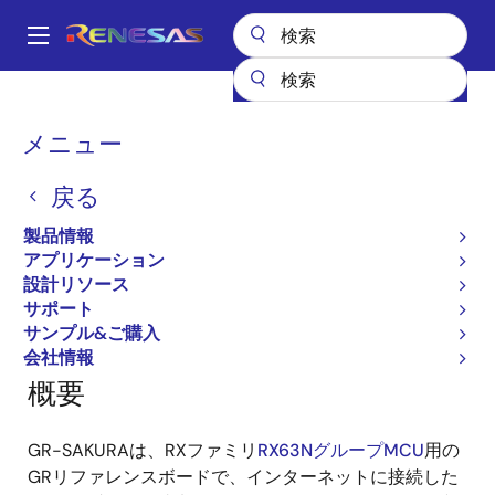
メ
イ
A
ン
Main
コ
全製品リスト
ガジェットルネサス
ガジェットルネサス
navigation
ン
GR-SAKURA
パ
メニュー
テ
ン
GR-SAKURA
ン
戻る
ツ
く
に
ず
製品情報
移
アプリケーション
ページセクションへ移動：
動
設計リソース
サポート
サンプル&ご購入
会社情報
概要
GR-SAKURAは、RXファミリ
RX63NグループMCU
用の
GRリファレンスボードで、インターネットに接続した