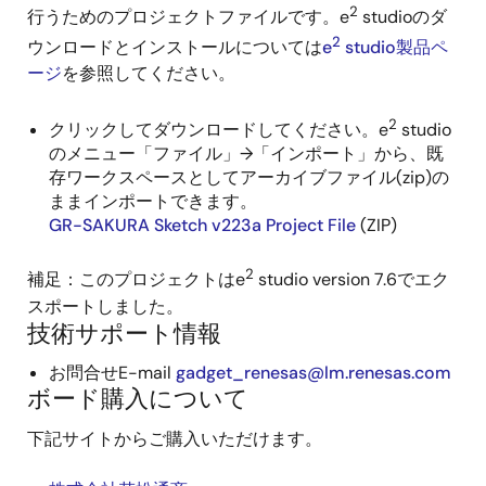
2
行うためのプロジェクトファイルです。e
studioのダ
2
ウンロードとインストールについては
e
studio製品ペ
ージ
を参照してください。
2
クリックしてダウンロードしてください。e
studio
のメニュー「ファイル」→「インポート」から、既
存ワークスペースとしてアーカイブファイル(zip)の
ままインポートできます。
GR-SAKURA Sketch v223a Project File
(ZIP)
2
補足：このプロジェクトはe
studio version 7.6でエク
スポートしました。
技術サポート情報
お問合せE-mail
gadget_renesas@lm.renesas.com
ボード購入について
下記サイトからご購入いただけます。