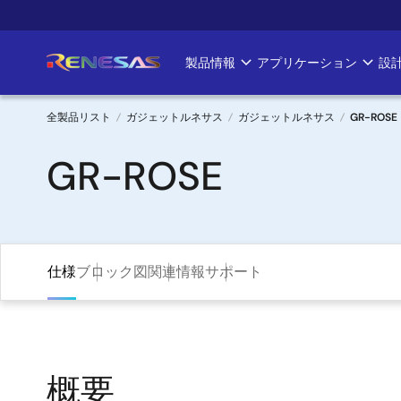
メ
イ
ン
製品情報
アプリケーション
設
Main
コ
ン
navigation
テ
全製品リスト
ガジェットルネサス
ガジェットルネサス
GR-ROSE
ン
パ
GR-ROSE
ツ
に
ン
移
く
動
ず
仕様
ブロック図
関連情報
サポート
概要