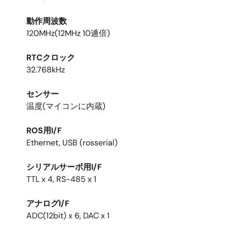
動作周波数
120MHz(12MHz 10逓倍)
RTCクロック
32.768kHz
センサー
温度(マイコンに内蔵)
ROS用I/F
Ethernet, USB (rosserial)
シリアルサーボ用I/F
TTL x 4, RS-485 x 1
アナログI/F
ADC(12bit) x 6, DAC x 1