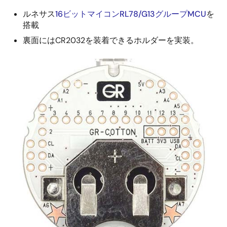
ルネサス
16ビットマイコンRL78/G13グループMCU
を
搭載
裏面にはCR2032を装着できるホルダーを実装。