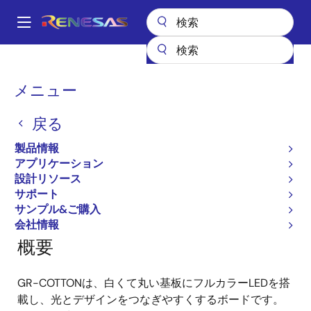
メ
イ
A
ン
Main
コ
全製品リスト
ガジェットルネサス
ガジェットルネサス
navigation
ン
GR-COTTON
パ
メニュー
テ
ン
GR-COTTON
ン
戻る
ツ
く
に
ず
製品情報
移
アプリケーション
ページセクションへ移動：
動
設計リソース
サポート
サンプル&ご購入
会社情報
概要
GR-COTTONは、白くて丸い基板にフルカラーLEDを搭
載し、光とデザインをつなぎやすくするボードです。