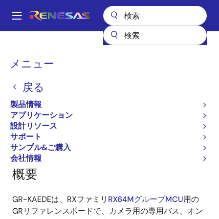
メ
イ
A
ン
Main
コ
全製品リスト
ガジェットルネサス
ガジェットルネサス
navigation
ン
GR-KAEDE
パ
メニュー
テ
ン
GR-KAEDE
ン
戻る
ツ
く
に
ず
製品情報
移
アプリケーション
ページセクションへ移動：
動
設計リソース
サポート
サンプル&ご購入
会社情報
概要
GR-KAEDEは、RXファミリ
RX64MグループMCU
用の
GRリファレンスボードで、カメラ用の専用バス、オン