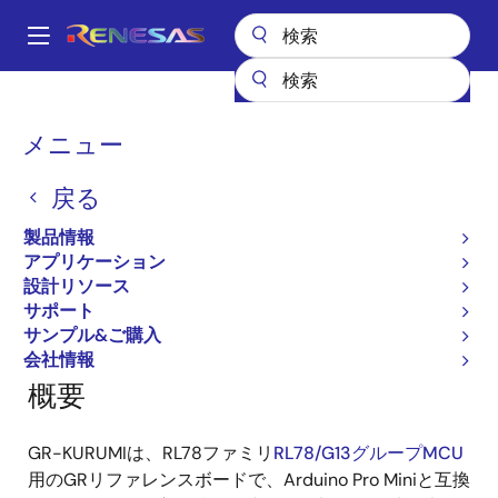
メ
イ
A
ン
Main
コ
全製品リスト
ガジェットルネサス
ガジェットルネサス
navigation
ン
GR-KURUMI
パ
メニュー
テ
ン
GR-KURUMI
ン
戻る
ツ
く
に
ず
製品情報
移
アプリケーション
ページセクションへ移動：
動
設計リソース
サポート
サンプル&ご購入
会社情報
概要
GR-KURUMIは、RL78ファミリ
RL78/G13グループMCU
用のGRリファレンスボードで、Arduino Pro Miniと互換