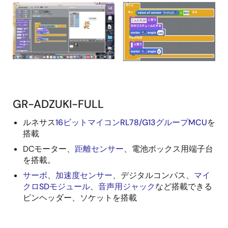
GR-ADZUKI-FULL
ルネサス
16ビットマイコンRL78/G13グループMCU
を
搭載
DCモーター、
距離センサー
、電池ボックス用端子台
を搭載。
サーボ
、
加速度センサー
、デジタルコンパス、
マイ
クロSDモジュール
、
音声用ジャック
など搭載できる
ピンヘッダー、ソケットを搭載