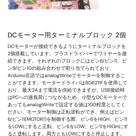
DCモーター用ターミナルブロック 2個
DCモーターが接続できるようにターミナルブロックを
2個搭載しています。プラスドライバーでワイヤーを接
続できます。それぞれのブロックにはピン6/ピン11、ピ
ン9/ピン10の組み合わせで割り当てられており、
Arduino言語ではanalogWriteでモーターを制御するこ
とができます。モータードライバはBD6211Fを使用して
おり、最大2Aまで電流を供給できますが、USB接続時
はPCへの過負荷につながるため、小型なDCモーターで
あってもanalogWriteで設定する値は100程度としてく
ださい。モーター制御は正転逆転ができ、例えばピン
6/ピン11(MOTOR1)を制御する際、ピン6をHIGH、ピン11
をLOWにすると正転、ピン6をLOW、ピン11をHIGHにす
ると逆転します。両方ともLOWにすると停止します。