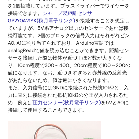
を2個搭載しています。プラスドライバーでワイヤーを
接続できます。
シャープ製距離センサー
GP2Y0A21YK(秋月電子リンク)
を接続することを想定し
ていますが、5V系アナログ出力のセンサーであれば接
続可能です。2個のブロックの信号入力はそれぞれピン
A0, A1に割り当てられており、Arduino言語では
analogReadで値を読み込むことができます。距離セン
サーを接続した際は物体が近づくほど数が大きくな
り、10cm程度で300～400、20cm程度で100～200の
値になります。なお、近づきすぎると赤外線の反射光
があたらないため、値は逆に小さくなります。
また、入力信号にはGNDに接続された抵抗10kΩと、入
力に直列に接続された抵抗10kΩの分圧が入力されるた
め、例えば
圧力センサー(秋月電子リンク)
を5VとA0に
接続して使用することもできます。