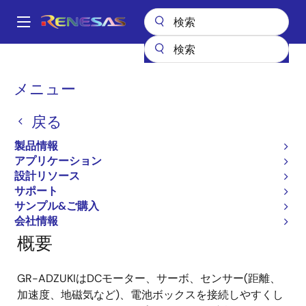
メ
イ
A
ン
Main
コ
全製品リスト
ガジェットルネサス
ガジェットルネサス
navigation
ン
GR-ADZUKI
パ
メニュー
テ
ン
GR-ADZUKI
ン
戻る
ツ
く
に
ず
製品情報
移
アプリケーション
ページセクションへ移動：
動
設計リソース
サポート
サンプル&ご購入
会社情報
概要
GR-ADZUKIはDCモーター、サーボ、センサー(距離、
加速度、地磁気など)、電池ボックスを接続しやすくし