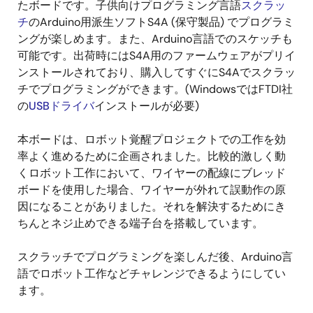
たボードです。子供向けプログラミング言語
スクラッ
チ
のArduino用派生ソフトS4A (保守製品) でプログラミ
ングが楽しめます。また、Arduino言語でのスケッチも
可能です。出荷時にはS4A用のファームウェアがプリイ
ンストールされており、購入してすぐにS4Aでスクラッ
チでプログラミングができます。(WindowsではFTDI社
の
USBドライバ
インストールが必要)
本ボードは、ロボット覚醒プロジェクトでの工作を効
率よく進めるために企画されました。比較的激しく動
くロボット工作において、ワイヤーの配線にブレッド
ボードを使用した場合、ワイヤーが外れて誤動作の原
因になることがありました。それを解決するためにき
ちんとネジ止めできる端子台を搭載しています。
スクラッチでプログラミングを楽しんだ後、Arduino言
語でロボット工作などチャレンジできるようにしてい
ます。