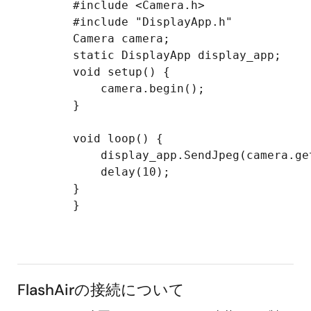
        #include <Camera.h>

        #include "DisplayApp.h"

        Camera camera;

        static DisplayApp display_app;

        void setup() {

            camera.begin();

        }

        void loop() {

            display_app.SendJpeg(camera.ge
            delay(10);

        }

        }

FlashAirの接続について