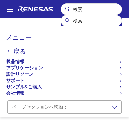
メ
イ
A
ン
Main
コ
設計リソース
ボード＆キット
GR-LYCHEE
navigation
ン
パ
メニュー
テ
Gadget Renesas Board for
ン
ン
the RZ/A2M MPUs, pin-
戻る
ツ
く
に
compatible with Arduino
ず
製品情報
移
アプリケーション
UNO
動
設計リソース
サポート
GR-LYCHEE
サンプル&ご購入
会社情報
ページセクションへ移動：