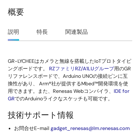
概要
概
説明
特長
関連製品
要
GR-LYCHEEはカメラと無線を搭載したIoTプロトタイピ
説
ングボードです。
RZファミリRZ/A1LUグループ
用のGR
明
リファレンスボードで、Arduino UNOの接続ピンに互
換性があり、 Arm®社が提供するMbed™開発環境を使
用できます。また、Renesas Webコンパイラ、
IDE for
GR
でのArduinoライクなスケッチも可能です。
技術サポート情報
お問合せE-mail
gadget_renesas@lm.renesas.com