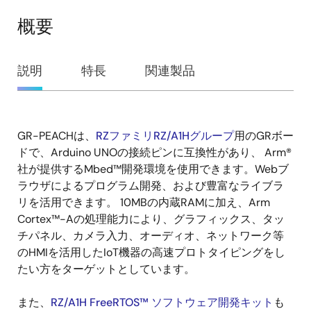
概要
概
説明
特長
関連製品
要
GR-PEACHは、
RZファミリRZ/A1Hグループ
用のGRボー
説
ドで、Arduino UNOの接続ピンに互換性があり、 Arm®
明
社が提供するMbed™開発環境を使用できます。Webブ
ラウザによるプログラム開発、および豊富なライブラ
リを活用できます。 10MBの内蔵RAMに加え、Arm
Cortex™-Aの処理能力により、グラフィックス、タッ
チパネル、カメラ入力、オーディオ、ネットワーク等
のHMIを活用したIoT機器の高速プロトタイピングをし
たい方をターゲットとしています。
また、
RZ/A1H FreeRTOS™ ソフトウェア開発キット
も