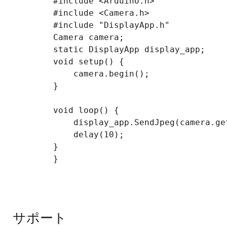
        #include <Arduino.h>

        #include <Camera.h>

        #include "DisplayApp.h"

        Camera camera;

        static DisplayApp display_app;

        void setup() {

            camera.begin();

        }

        void loop() {

            display_app.SendJpeg(camera.ge
            delay(10);

        }

        }

サポート