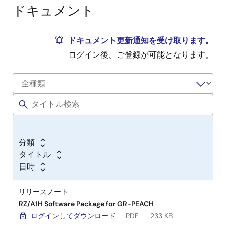
際のガイドです。
ドキュメント
コードレポジトリ（mbed）
- Webカメラやグラフ
ィックス処理など応用のためのコードが盛りだくさ
ん。
ドキュメント更新通知を受け取ります。
ログイン後、ご登録が可能となります。
TOPPERS/ASP on GR-PEACH
- オープンソースなリ
アルタイムOSのTOPPERS/ASPライブラリ
お問合せE-mail
gadget_renesas@lm.renesas.com
ボード購入について
下記サイトからご購入いただけます。
分類
ITストア GR-PEACH、AUDIO CAMERAシールド、
タイトル
4.3インチLCDシールド
日時
株式会社 秋月電子通商 GR-PEACH-FULL
リリースノート
株式会社 秋月電子通商 GR-PEACH-AUDIO
RZ/A1H Software Package for GR-PEACH
CAMERA シールド
ログインしてダウンロード
PDF
233 KB
株式会社 チップワンストップ