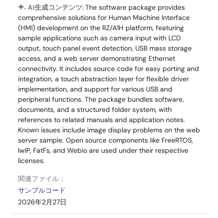
AI生成コンテンツ:
The software package provides
株式会社 若松通商 GR-PEACH-FULL
comprehensive solutions for Human Machine Interface
株式会社 若松通商 GR-PEACH
(HMI) development on the RZ/A1H platform, featuring
sample applications such as camera input with LCD
output, touch panel event detection, USB mass storage
access, and a web server demonstrating Ethernet
connectivity. It includes source code for easy porting and
integration, a touch abstraction layer for flexible driver
implementation, and support for various USB and
peripheral functions. The package bundles software,
documents, and a structured folder system, with
references to related manuals and application notes.
Known issues include image display problems on the web
server sample. Open source components like FreeRTOS,
lwIP, FatFs, and Webio are used under their respective
licenses.
関連ファイル：
サンプルコード
2026年2月27日