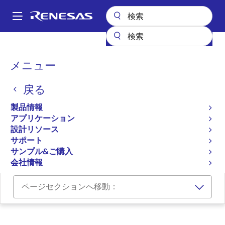
メ
イ
A
ン
Main
コ
設計リソース
ボード＆キット
GR-PEACH
navigation
ン
パ
メニュー
テ
Gadget Renesas Board for
ン
ン
the RZ/A1H MPUs, pin-
戻る
ツ
く
に
compatible with Arduino
ず
製品情報
移
アプリケーション
UNO
動
設計リソース
サポート
GR-PEACH
サンプル&ご購入
会社情報
ページセクションへ移動：