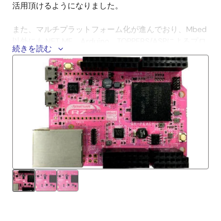
活用頂けるようになりました。
また、マルチプラットフォーム化が進んでおり、Mbed
以外にも.NET MF、Arduino、TOPPERS/ASPによるプロ
続きを読む
グラム開発も可能です。以下、それぞれの画像をクリ
ックすることで導入ページに進みます。
始める
mbed
.NET Micro Framework
Arduino
TOPPERS/SAP
技術情報
さぁ、はじめよう（mbed）
- GR-PEACH/GR-
PEACH-FULLボードを購入してから、使いはじめる