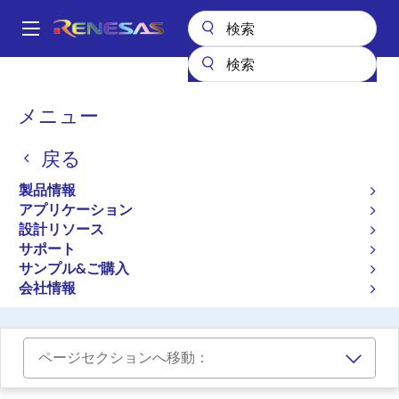
メ
イ
A
ン
Main
コ
全製品リスト
クロックとタイミング
クロック生成
navigation
ン
パ
メニュー
クロックジェネレータ、周
テ
ン
ン
波数シンセサイザ、PLLお
戻る
ツ
く
よび差動クロック
に
ず
製品情報
移
アプリケーション
動
設計リソース
プロダクトセレクタ
サポート
サンプル&ご購入
クロスリファレンス
会社情報
ページセクションへ移動：