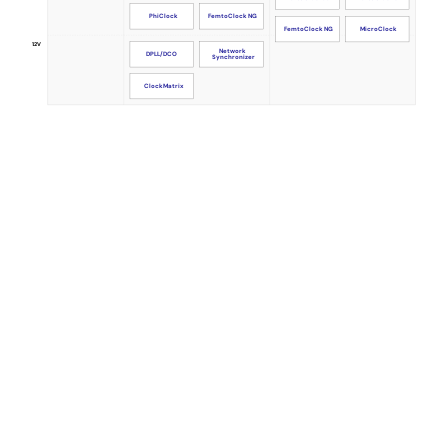
FemtoClock NG
PhiClock
FemtoClock NG
MicroClock
1.2V
Network
DPLL/DCO
Synchronizer
ClockMatrix