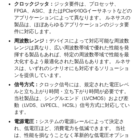
ク
クロックジッタ：
ジッタ要件は、プロセッサ、
ジ
FPGA、ASIC、またはPCIeや10Gイーサネットなどの
ェ
アプリケーションによって異なります。 ルネサスの
ネ
製品は、ほぼあらゆるアプリケーションのジッタ要
件に対応します。
レ
ー
周波数レンジ：
デバイスによって対応可能な周波数
レンジは異なり、広い周波数帯域で優れた性能を発
タ
揮する製品もあれば、特定の周波数帯域で性能を最
の
大化するよう最適化された製品もあります。 ルネサ
選
スは、いずれのシナリオにも対応するソリューショ
択
ンを提供しています。
信号方式：
クロック信号には、規定された電圧レベ
ルと立ち上がり時間・立ち下がり時間が必要です。
当社製品は、シングルエンド（LVCMOS）および差
動（LVDS、LVPECL、HCSL）信号方式に対応してい
ます。
電源電圧：
システムの電源レールによって決定さ
れ、低電圧ほど、消費電力を低減できます。 当社
は、性能を損なうことなく革新的な低電圧オプショ