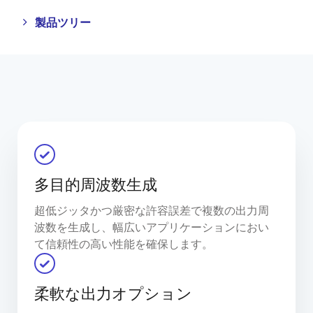
Close
Open
製品ツリー
product
product
tree
tree
menu
menu
多目的周波数生成
超低ジッタかつ厳密な許容誤差で複数の出力周
波数を生成し、幅広いアプリケーションにおい
て信頼性の高い性能を確保します。
柔軟な出力オプション