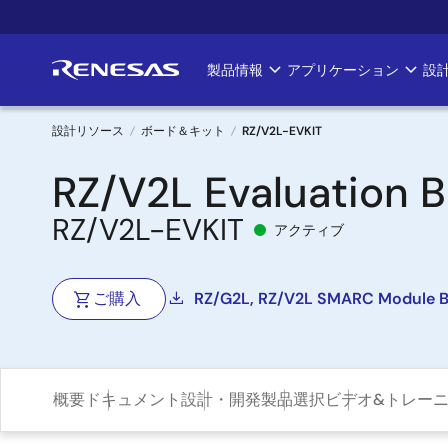
メ
イ
ン
製品情報
アプリケーション
設
Main
コ
ン
navigation
テ
設計リソース
ボード＆キット
RZ/V2L-EVKIT
ン
パ
RZ/V2L Evaluation B
ツ
に
ン
RZ/V2L-EVKIT
移
アクティブ
く
動
ず
ご購入
RZ/G2L, RZ/V2L SMARC Module Bo
概要
ドキュメント
設計・開発
製品選択
ビデオ&トレー