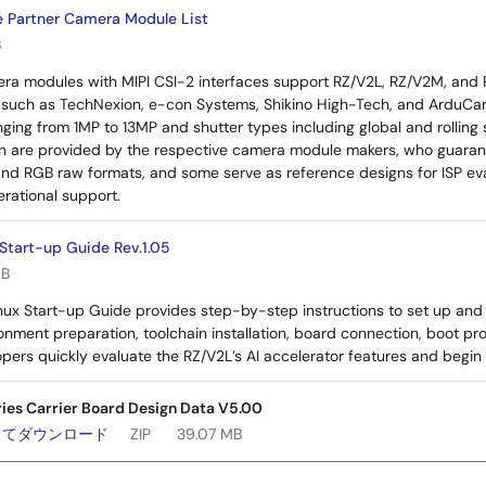
e Partner Camera Module List
B
era modules with MIPI CSI-2 interfaces support RZ/V2L, RZ/V2M, an
 such as TechNexion, e-con Systems, Shikino High-Tech, and ArduCam,
nging from 1MP to 13MP and shutter types including global and rollin
 are provided by the respective camera module makers, who guaran
nd RGB raw formats, and some serve as reference designs for ISP ev
rational support.
Start-up Guide Rev.1.05
MB
nux Start-up Guide provides step-by-step instructions to set up and 
onment preparation, toolchain installation, board connection, boot pr
pers quickly evaluate the RZ/V2L’s AI accelerator features and begin
ies Carrier Board Design Data V5.00
してダウンロード
ZIP
39.07 MB