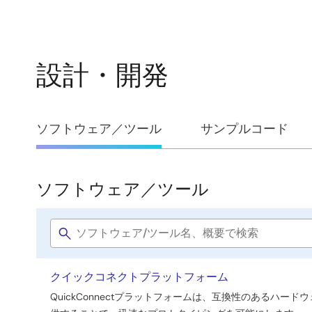
設計・開発
設
ソフトウェア／ツール
サンプルコード
計・
開
ソフトウェア／ツール
ソ
発
フ
Software
ト
title
ウ
クイックコネクトプラットフォーム
ェ
QuickConnectプラットフォームは、互換性のあるハ
ア