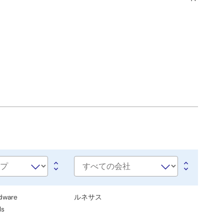
会
社
名
dware
ルネサス
ls