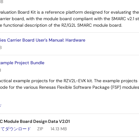
MB
luation Board Kit is a reference platform designed for evaluating th
arrier board, with the module board compliant with the SMARC v2.1 s
 functional description of the RZ/G2L SMARC module board.
es Carrier Board User's Manual: Hardware
B
ample Project Bundle
B
actical example projects for the RZV2L-EVK kit. The example projects
code for the various Renesas Flexible Software Package (FSP) module
：
ド
 Module Board Design Data V2.01
してダウンロード
ZIP
14.13 MB