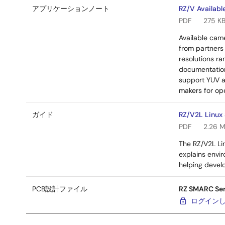
アプリケーションノート
RZ/V Availabl
PDF
275 K
Available cam
from partners
resolutions ra
documentation
support YUV a
makers for ope
ガイド
RZ/V2L Linux 
PDF
2.26 
The RZ/V2L Li
explains envir
helping develo
PCB設計ファイル
RZ SMARC Ser
ログイン