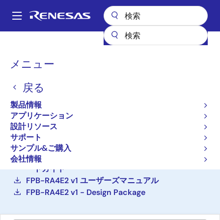
メ
イ
A
ン
Main
コ
設計リソース
ボード＆キット
FPB-RA4E2
navigation
ン
パ
メニュー
テ
RA4E2 Fast Prototyping
ン
ン
Board
戻る
ツ
く
に
ず
FPB-RA4E2
製品情報
アクティブ
移
アプリケーション
動
設計リソース
サポート
ご購入
サンプル&ご購入
FPB-RA4E2 Fast Prototyping Board クイックスタ
会社情報
ートガイド
FPB-RA4E2 v1 ユーザーズマニュアル
FPB-RA4E2 v1 - Design Package