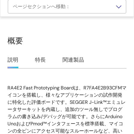
ページセクションへ移動：
概要
概
説明
特長
関連製品
要
RA4E2 Fast Prototyping Boardは、R7FA4E2B93CFMマ
説
イコンを搭載し、様々なアプリケーションの試作開発
明
に特化した評価ボードです。SEGGER J-Link™エミュレ
ータサーキットを内蔵し、追加のツール無しでプログ
ラムの書き込み/デバッグが可能です。さらにArduino
UnoおよびPmod™インタフェースを標準搭載、マイコ
ンの全ピンにアクセス可能なスルーホールなど、高い