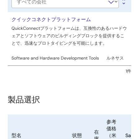
ツ
会
社
ー
名
クイックコネクトプラットフォーム
ル
QuickConnectプラットフォームは、互換性のあるハードウ
ェアとソフトウェアのビルディングブロックを提供するこ
とで、迅速なプロトタイピングを可能にします。
Software and Hardware Development Tools
ルネサス
1件
製品選択
参考
価格
在
型名
状態
（米
Sampl
庫