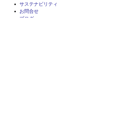
サステナビリティ
お問合せ
ブログ
ビデオ
人気のツール
統合開発環境 e² studio
統合開発環境 CS+
Renesas Flash Programmer
MCU / MPU セレクションツール
iSim オペアンプ・シミュレーション
PowerCompassマルチレールデザインツール
PowerNavigator
Lab on the Cloud
クロスリファレンス
ご購入/サンプル請求