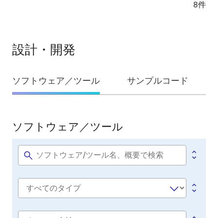
8件
設計・開発
設
ソフトウェア／ツール
サンプルコード
計・
開
発
ソフトウェア／ツール
ソ
フ
ト
Software
title
ウ
ェ
Software
ア
type
／