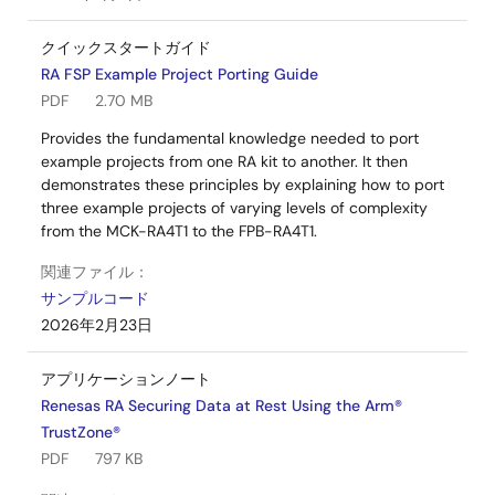
クイックスタートガイド
RA FSP Example Project Porting Guide
PDF
2.70 MB
Provides the fundamental knowledge needed to port
example projects from one RA kit to another. It then
demonstrates these principles by explaining how to port
three example projects of varying levels of complexity
from the MCK-RA4T1 to the FPB-RA4T1.
関連ファイル：
サンプルコード
2026年2月23日
アプリケーションノート
Renesas RA Securing Data at Rest Using the Arm®
TrustZone®
PDF
797 KB