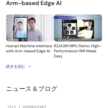
Discover how we’re advancing Human Machine
続きを読む
Interface (HMI) with edge AI to bring greater
efficiency, security, and convenience to businesses
and consumers. With our RZ/G2L and RZ/G2LC MPUs,
ニュース＆ブログ
we boost processing performance by 20% and enable
native edge AI functionality, supporting popular AI
frameworks for seamless integration.
ブログ
2025年5月19日