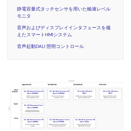
静電容量式タッチセンサを用いた輸液レベル
モニタ
音声およびディスプレイインタフェースを備
えたスマートHMIシステム
音声起動DALI 照明コントロール
Display
Segment LCD
WVGA/VGA
WXGA/XGA
FHD to 4K
HMI
Voice
32-Bit Arm Cortex-M
32-Bit Arm Cortex-M
32 to 64-Bit Arm
32 to 64-Bit Arm
& Touch
Product
Up to 100MHz
Up to 240MHz
MPU
MPU
RA MCUs Optimized for
RA MCUs for Rich Touch,
RZ MPUs for Advanced Display,
High-end RZ MPUs for Rich
Touch, Display & Voice
Display & Voice
Touch & Optional Voice
Display, Voice & Touch
Selection
Touch
32-Bit Renesas Core
Input
Up to 40MHz
Performance RX MCUs for
Simplified Touch Interfaces
Voice
32-Bit Arm Cortex-M
32-Bit Renesas-Core
32-Bit Arm Cortex-M
Up to 48MHz
Up to 120MHz
Up to 1GHz
RA MCUs for Voice-Display
Efficiency & Performance RX MCUs
Performance RA MCUs for
Interfaces
for Graphic Applications
High Resolution Display