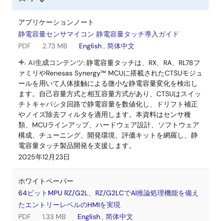
アプリケーションノート
静電容量センサマイコン 静電容量タッチ導入ガイド
PDF
2.73 MB
English
,
简体中文
AI生成コンテンツ:
静電容量タッチは、RX、RA、RL78フ
ァミリやRenesas Synergy™ MCUに搭載されたCTSUモジュ
ールを用いて人体接触による微小な静電容量変化を検出し
ます。自己容量方式と相互容量方式があり、CTSUはスイッ
チトキャパシタ回路で静電容量を数値化し、ドリフト補正
やノイズ除去フィルタを適用します。本資料はセンサ種
類、MCUラインアップ、ハードウェア設計、ソフトウェア
構成、チューニング、開発環境、評価キットを網羅し、静
電容量タッチ製品開発を支援します。
2025年12月23日
ホワイトペーパー
64ビットMPU RZ/G2L、RZ/G2LCでAI推論処理機能を備え
たエントリーレベルのHMIを実現
PDF
1.33 MB
English
,
简体中文