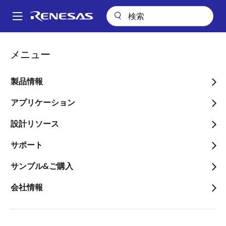
メ
イ
A
ン
Main
コ
アプリケーション
キーテクノロジー
navigation
メニュー
ン
ヒューマン・マシン・インタフェース (HMI)
パ
テ
ン
ヒューマン・マシン・イン
ン
製品情報
ツ
く
ターフェース(HMI)ソリュ
に
アプリケーション
ず
ーション
移
設計リソース
動
画像
サポート
サンプル&ご購入
会社情報