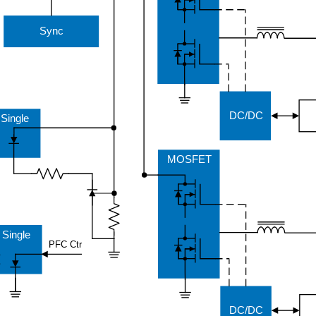
Sync
DC/DC
Single
MOSFET
 Single
PFC Ctr
DC/DC