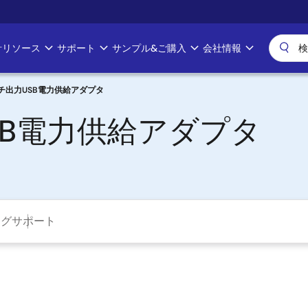
計リソース
サポート
サンプル&ご購入
会社情報
ルチ出力USB電力供給アダプタ
SB電力供給アダプタ
ング
サポート