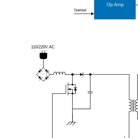
Op Amp
with-
-
Isense
Multi-
Output/63
110/220V AC