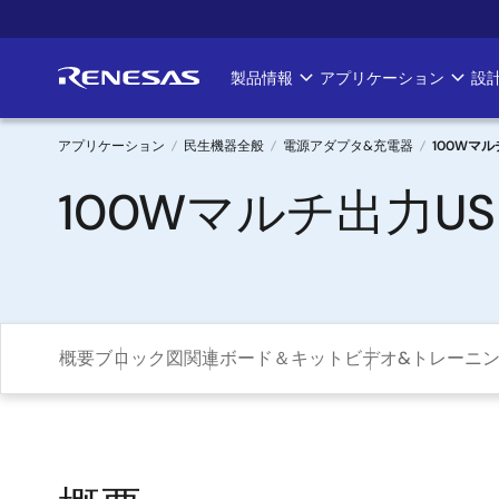
メ
イ
ン
製品情報
アプリケーション
設
Main
コ
ン
navigation
テ
アプリケーション
民生機器全般
電源アダプタ&充電器
100Wマ
ン
パ
100Wマルチ出力U
ツ
に
ン
移
く
動
ず
概要
ブロック図
関連ボード＆キット
ビデオ&トレーニ