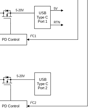
5V
5-20V
USB
Type C
Port 1
RTN
2
I
C1
PD Control
5-20V
USB
Type C
Port 2
2
I
C2
PD Control