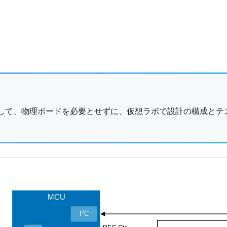
用して、物理ボードを必要とせずに、仮想ラボで設計の構成とテ
MCU
2
I
C