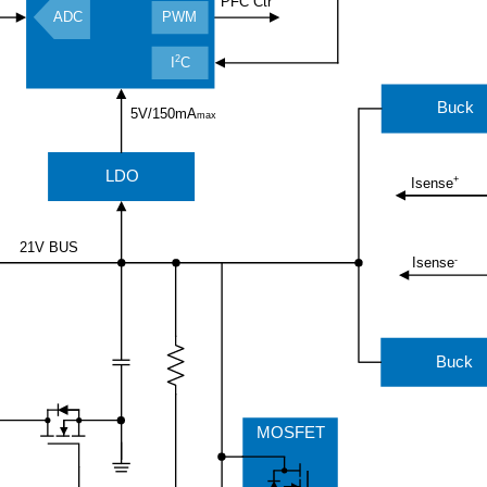
PFC Ctr
ADC
PWM
2
I
C
Buck
5V/150mA
max
LDO
+
Isense
21V BUS
-
Isense
Buck
MOSFET