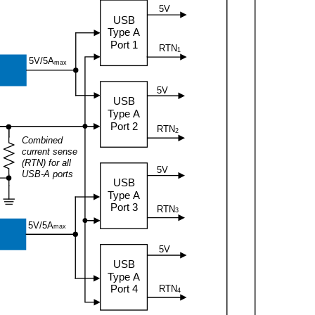
5V
USB
Type A
Port 1
RTN
1
5V/5A
max
5V
USB
Type A
Port 2
RTN
2
Combined
current sense
(RTN) for all
5V
USB
-A ports
USB
Type A
Port 3
RTN
3
5V/5A
max
5V
USB
Type A
RTN
Port 4
4