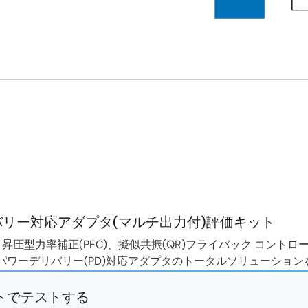
デリバリー対応アダプタ(マルチ出力付)評価キット
は、昇圧型力率補正(PFC)、擬似共振(QR)フライバック コントロ
を含むパワーデリバリー(PD)対応アダプタのトータルソリューショ
トでテストする