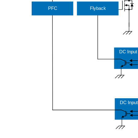
PFC
Flyback
DC Input 
DC Input