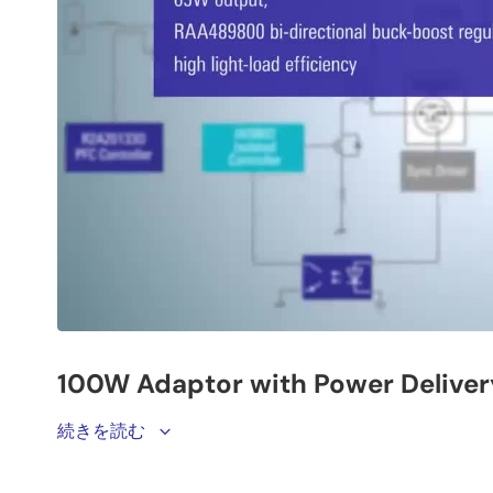
Renesas’ smart asset tracking label leverages Renesa
続きを読む
with environmental in data logging in an ultra-thin, fl
®
DA14531 ultra-low power Bluetooth
Low Energy 5.1 So