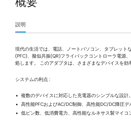
概要
概
説明
要
現代の生活では、電話、ノートパソコン、タブレットな
説
(PFC)、擬似共振(QR)フライバックコントローラ電源、D
処します。 このアダプタは、さまざまなデバイスを効
明
システムの利点 :
複数のデバイスに対応した充電器のシンプルな設計
高性能PFCおよびAC/DC制御、高性能DC/DC降
低ピン数、低消費電力、高性能なルネサス製マイコ