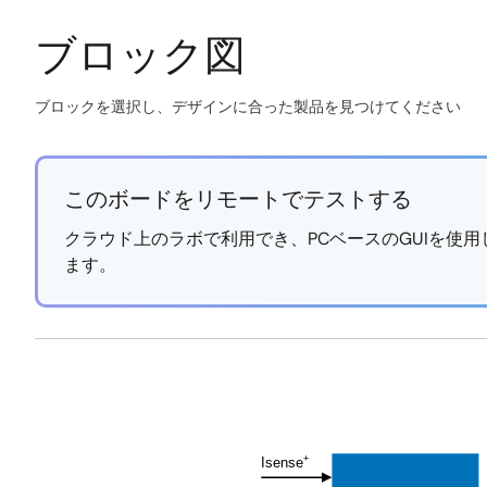
ブロック図
ブロックを選択し、デザインに合った製品を見つけてください
Skip
interactive
block
このボードをリモートでテストする
diagram
クラウド上のラボで利用でき、PCベースのGUIを使
ます。
https://labonthecloud.renesas.com/free-
Exiting
pass/100W-
Interactive
USB-
Block
Power-
Diagram
Delivery-
+
Isense
Adaptor-