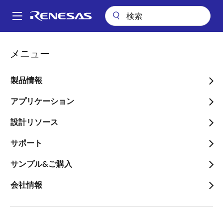
メ
イ
A
ン
Main
コ
会社案内
会社案内
サステナビリティ
関連資料・過去レポート
navigation
メニュー
ン
パ
関連資料・過去レポート
テ
ン
ン
製品情報
ツ
く
に
アプリケーション
ず
移
設計リソース
動
過去レポート
サポート
タイトル
形式
サンプル&ご購入
2024年度 統合報告書（英文）
PDF
会社情報
2024年度 統合報告書（参考和訳版）
PDF