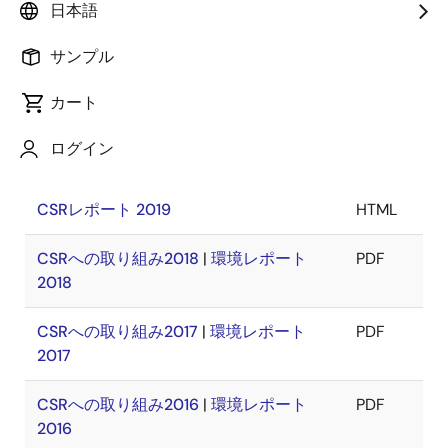
日本語
2023年度 統合報告書（英文）
PDF
サンプル
2023年度 統合報告書（参考和訳版）
PDF
カート
2022 サステナビリティレポート
PDF
ログイン
環境レポート2020
PDF
CSRレポート 2019
HTML
CSRへの取り組み2018
|
環境レポート
PDF
2018
CSRへの取り組み2017
|
環境レポート
PDF
2017
CSRへの取り組み2016
|
環境レポート
PDF
2016