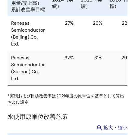
原単位（水総使
2024（実
2025（実
2026（目
用量/売上高）
績）
績）
標）
累計改善率目標
Renesas
27%
26%
22%
Semiconductor
(Beijing) Co.,
Ltd.
*実績および目標改善率は2021年度の原単位を基準として算出
Renesas
32%
31%
29%
および設定
Semiconductor
(Suzhou) Co.,
水使用原単位改善施策
Ltd.
拡大・縮小