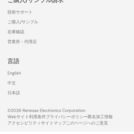
2021
2022
2
技術サポート
Renesas
使用
220,532
226,663
1
ご購入/サンプル
Semiconductor
（取
在庫確認
(Beijing) Co.,
水）
Ltd.
（㎥）
営業所・代理店
総使用
246,189
256,273
2
言語
（㎥）
English
排水
154,501
181,331
（㎥）
中文
日本語
Renesas
使用
144,818
158,909
1
Semiconductor
（取
(Suzhou) Co.,
水）
©2026 Renesas Electronics Corporation.
Ltd.
（㎥）
Webサイト利用条件
プライバシーポリシー
匿名加工情報
アクセシビリティ
サイトマップ
このページへのご意見
Legal
総使用
169,870
190,339