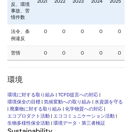
2021
2022
2023
2024
2025
反、環境
事故、苦
情件数
法令、条
0
0
0
0
0
例違反
苦情
0
0
0
0
0
環境
環境に対する取り組み
|
TCFD提言への対応
|
環境保全の目標
|
気候変動への取り組み
|
水資源を守る
|
廃棄物に対する取り組み
|
化学物質への対応
|
エコプロダクト活動
|
エココミュニケーション活動
|
生物多様性保全活動
|
環境データ・第三者検証
Sustainability