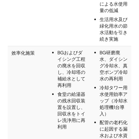
率の向上
率の向上
生活用水及び
生活用水を適
緑化用水の節
切な圧力に調
水活動を引き
整し、水使用
続き実施
量を低減
社員寮におけ
冷却塔配管
る水の効率的
(水漏れ修繕
使用による使
など)交換
用量の削減
テスタ設備冷
却方式変更
(風冷⇒水冷)
による水使用
量の低減
生活用水及び
緑化用水の節
水活動を引き
続き実施
BGおよびダ
BG研磨廃
效率化施策