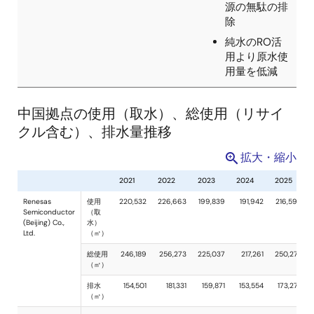
イシング工程
水、ダイシン
の廃水を回収
グ冷却水、真
し、冷却塔の
空ポンプ冷却
補給水として
水の再利用
再利用
冷却タワー用
食堂の給湯器
水使用効率ア
の残水回収装
ップ（冷却水
中国拠点の使用（取水）、総使用（リサイ
置を設置し、
処理機1台導
クル含む）、排水量推移
回収水をトイ
入）
レ洗浄用に再
配管の老朽化
拡大・縮小
利用
に起因する漏
水および水資
源の無駄の排
除
純水のRO活
用より原水使
用量を低減