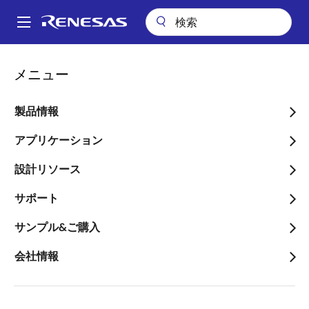
メ
イ
A
ン
Main
コ
会社案内
会社案内
サステナビリティ
水資源を守る
navigation
メニュー
ン
パ
水資源を守る
テ
ン
ン
製品情報
ツ
く
に
アプリケーション
ず
移
設計リソース
動
画
サポート
像
サンプル&ご購入
会社情報
環境