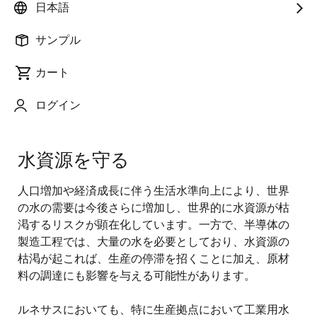
日本語
環境に対する取り組み
|
TCFD提言への対応
|
環境保全の目標
|
気候変動への取り組み
|
水資源を守る
サンプル
|
廃棄物に対する取り組み
|
化学物質への対応
|
エコプロダクト活動
|
エココミュニケーション活動
|
カート
生物多様性保全活動
|
環境データ・第三者検証
ログイン
水資源を守る
人口増加や経済成長に伴う生活水準向上により、世界
の水の需要は今後さらに増加し、世界的に水資源が枯
渇するリスクが顕在化しています。一方で、半導体の
製造工程では、大量の水を必要としており、水資源の
枯渇が起これば、生産の停滞を招くことに加え、原材
料の調達にも影響を与える可能性があります。
ルネサスにおいても、特に生産拠点において工業用水