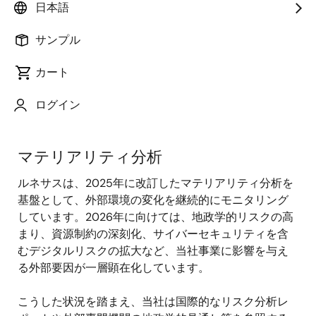
日本語
サステナビリティ戦略とコミットメント
|
マテリアリテ
ィ
|
サステナビリティターゲット
|
ESG格付け・インデ
サンプル
ックス・外部評価
カート
ログイン
マテリアリティ
マテリアリティ分析
ルネサスは、2025年に改訂したマテリアリティ分析を
基盤として、外部環境の変化を継続的にモニタリング
しています。2026年に向けては、地政学的リスクの高
まり、資源制約の深刻化、サイバーセキュリティを含
むデジタルリスクの拡大など、当社事業に影響を与え
る外部要因が一層顕在化しています。
こうした状況を踏まえ、当社は国際的なリスク分析レ