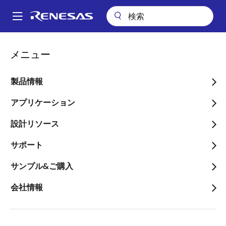
メ
イ
A
ン
Main
コ
会社案内
会社案内
サステナビリティ
マテリアリティ
navigation
メニュー
ン
パ
マテリアリティ
テ
ン
ン
製品情報
ツ
く
に
アプリケーション
ず
移
設計リソース
動
画
サポート
像
サンプル&ご購入
会社情報
サステナビリティアプローチ