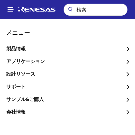
メ
イ
A
ン
Main
コ
アプリケーション
民生機器全般
電源アダプタ&充電器
navigation
メニュー
ン
高効率ZVS 140W USB Type Type-C電源
パ
テ
ン
高効率ZVS 140W USB Type
ン
製品情報
ツ
く
Type-C電源
に
アプリケーション
ず
移
設計リソース
動
サポート
ページセクションへ移動：
サンプル&ご購入
会社情報
概要