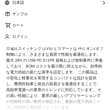
日本語
概
説明
アプリケーション
サンプル
要
カート
ルネサスの140W USB Type-C電源は、SuperGaN技術
説
ログイン
と高度なUSB PD製品ポートフォリオを特長とし、シス
明
テム効率を向上させます。 このデザインは、適応型ゼ
ロ電圧スイッチング (ZVS) とスマートな PFC オン/オフ
制御により、さまざまな負荷で性能を最適化します。
最大 28V の USB PD 3.1 EPR 規格および規制要件に準拠
しており、BOM コストを最小限に抑えながら、効率的
な電力供給の新たな基準を設定します。 この製品は、
小型化と軽量化を実現するコンパクトな設計を提供
し、費用対効果と統合の容易さを最適化することで、
高効率電源への業界のトレンドに対応しています。 そ
の高い性能により、要求の厳しいアプリケーションで
の信頼性の高い動作が保証され、最新の電力供給ニー
ズに理想的な選択肢となっています。