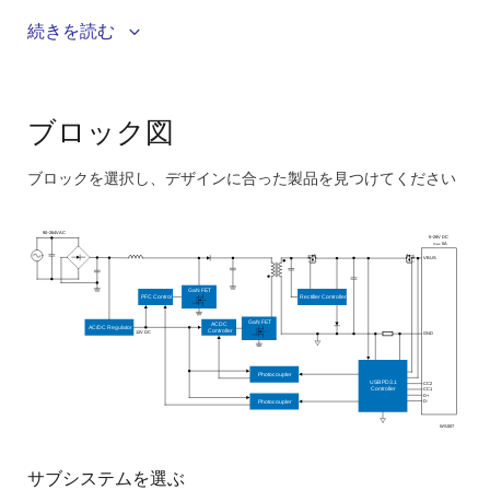
続きを読む
このシステムのメリット：
28V/5Aで95%を超える効率を実現する適応型ZVS制
御
ブロック図
コスト最適化された部品構成
ブロックを選択し、デザインに合った製品を見つけてください
スマートPFCオン/オフ制御により、軽負荷時の効率
Skip
を向上
interactive
USB PD 3.1 EPR規格(最大28V)に準拠
90~264VAC
5~28V DC
5A
max
block
VBUS
diagram
GaN FET
PFC Control
Rectifier Controller
GaN FET
ACDC
AC/DC Regulator
Controller
12V DC
GND
Photocoupler
USB PD3.1
CC2
CC1
Controller
D+
D-
Photocoupler
WS007
サブシステムを選ぶ