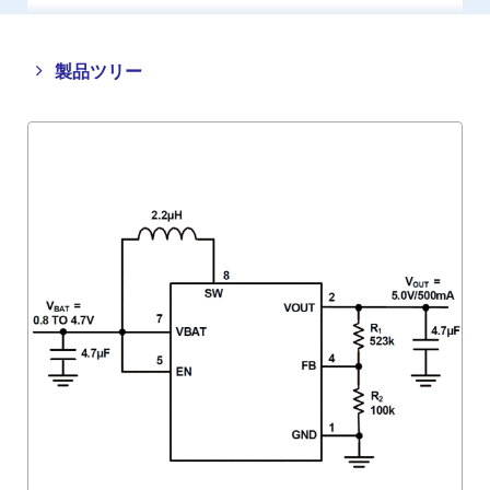
Close
Open
製品ツリー
product
product
tree
tree
menu
menu