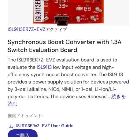
ISL9113ER7Z-EVZ
アクティブ
Synchronous Boost Converter with 1.3A
Switch Evaluation Board
The ISL9113ER7Z-EVZ evaluation board is used to
evaluate the
ISL9113
low input voltage and high-
efficiency synchronous boost converter. The ISL9113
provides a power supply solution for devices powered
by 3-cell alkaline, NiCd, NiMH, or 1-cell Li-ion/Li-
polymer batteries. The device uses Renesas'...
続きを
読む
推奨ドキュメント:
ISL9113ERxZ-EVZ User Guide
ご購入