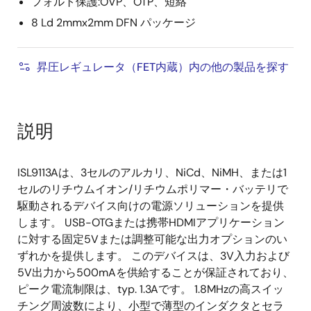
フォルト保護:OVP、OTP、短絡
8 Ld 2mmx2mm DFN パッケージ
昇圧レギュレータ（FET内蔵）内の他の製品を探す
説明
ISL9113Aは、3セルのアルカリ、NiCd、NiMH、または1
セルのリチウムイオン/リチウムポリマー・バッテリで
駆動されるデバイス向けの電源ソリューションを提供
します。 USB-OTGまたは携帯HDMIアプリケーション
に対する固定5Vまたは調整可能な出力オプションのい
ずれかを提供します。 このデバイスは、3V入力および
5V出力から500mAを供給することが保証されており、
ピーク電流制限は、typ. 1.3Aです。 1.8MHzの高スイッ
チング周波数により、小型で薄型のインダクタとセラ