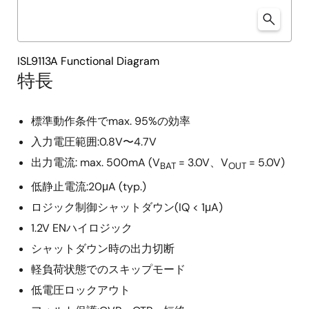
ISL9113A Functional Diagram
特長
標準動作条件でmax. 95%の効率
入力電圧範囲:0.8V〜4.7V
出力電流: max. 500mA (V
= 3.0V、V
= 5.0V)
BAT
OUT
低静止電流:20μA (typ.)
ロジック制御シャットダウン(IQ < 1μA)
1.2V ENハイロジック
シャットダウン時の出力切断
軽負荷状態でのスキップモード
低電圧ロックアウト