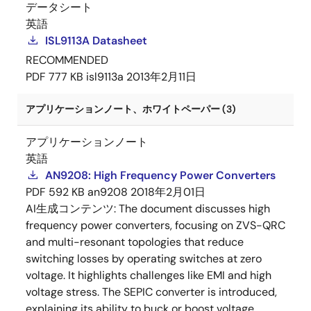
データシート
英語
ISL9113A Datasheet
RECOMMENDED
PDF
777 KB
isl9113a
2013年2月11日
アプリケーションノート、ホワイトペーパー (3)
アプリケーションノート
英語
AN9208: High Frequency Power Converters
PDF
592 KB
an9208
2018年2月01日
AI生成コンテンツ:
The document discusses high
frequency power converters, focusing on ZVS-QRC
and multi-resonant topologies that reduce
switching losses by operating switches at zero
voltage. It highlights challenges like EMI and high
voltage stress. The SEPIC converter is introduced,
explaining its ability to buck or boost voltage