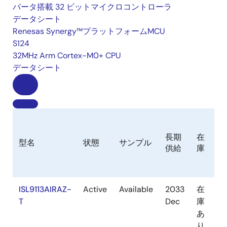
バータ搭載 32 ビットマイクロコントローラ
データシート
Renesas Synergy™プラットフォームMCU
S124
32MHz Arm Cortex-M0+ CPU
データシート
長期
在
型名
状態
サンプル
Ro
供給
庫
ISL9113AIRAZ-
Active
Available
2033
在
Ro
T
Dec
庫
あ
り