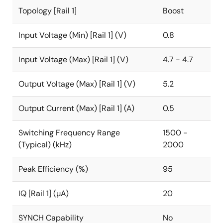
Topology [Rail 1]
Boost
Input Voltage (Min) [Rail 1] (V)
0.8
Input Voltage (Max) [Rail 1] (V)
4.7 - 4.7
Output Voltage (Max) [Rail 1] (V)
5.2
Output Current (Max) [Rail 1] (A)
0.5
Switching Frequency Range
1500 -
(Typical) (kHz)
2000
Peak Efficiency (%)
95
IQ [Rail 1] (µA)
20
SYNCH Capability
No