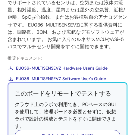
でサポートされているセンサは、空気または液体の流
量、相対湿度、温度、屋内または屋外の空気質、近接/
距離、SpO
/心拍数、またはお客様独自のアナログセン
2
サです。 EU036-MULTISENSEVZに関する提供資料に
は、回路図、BOM、および広範なデモソフトウェアが
含まれています。 お気に入りのルネサスMCUやASi-5
バスでマルチセンサ開発をすぐに開始できます。
推奨ドキュメント:
EU036-MULTISENSEVZ Hardware User's Guide
EU036-MULTISENSEVZ Software User's Guide
このボードをリモートでテストする
クラウド上のラボで利用でき、PCベースのGUI
を使用して、物理ボードを必要とせずに、仮想
ラボで設計の構成とテストをすぐに開始できま
す。