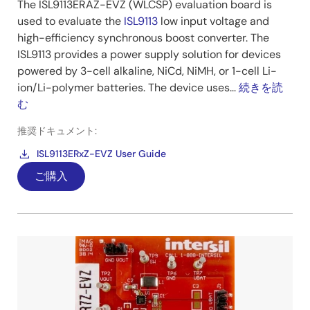
The ISL9113ERAZ-EVZ (WLCSP) evaluation board is
used to evaluate the
ISL9113
low input voltage and
high-efficiency synchronous boost converter. The
ISL9113 provides a power supply solution for devices
powered by 3-cell alkaline, NiCd, NiMH, or 1-cell Li-
ion/Li-polymer batteries. The device uses...
続きを読
む
推奨ドキュメント:
ISL9113ERxZ-EVZ User Guide
ご購入