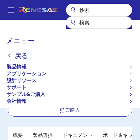
メ
イ
A
ン
Main
コ
全製品リスト
パワー & パワーマネジメント
DC/DCコンバータ
navigation
ン
ステップアップ（昇圧）
昇圧レギュレータ（FET内蔵）
ISL9113A
パ
メニュー
テ
ン
ISL9113A
ン
戻る
ツ
く
アクティブ
長期製品供給対象
に
ず
製品情報
1.3Aスイッチ搭載、低入力電圧、高効率
移
アプリケーション
動
同期整流昇圧コンバータ
設計リソース
サポート
サンプル&ご購入
データシート
会社情報
ご購入
概要
製品選択
ドキュメント
ボード＆キット