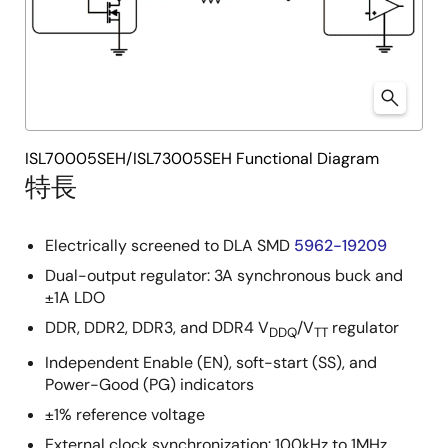
ISL70005SEH/ISL73005SEH Functional Diagram
特長
Electrically screened to DLA SMD
5962-19209
Dual-output regulator: 3A synchronous buck and
±1A LDO
DDR, DDR2, DDR3, and DDR4 V
/V
regulator
DDQ
TT
Independent Enable (EN), soft-start (SS), and
Power-Good (PG) indicators
±1% reference voltage
External clock synchronization: 100kHz to 1MHz