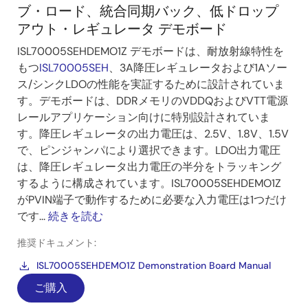
ブ・ロード、統合同期バック、低ドロップ
アウト・レギュレータ デモボード
ISL70005SEHDEMO1Z デモボードは、耐放射線特性を
もつ
ISL70005SEH
、3A降圧レギュレータおよび1Aソー
ス/シンクLDOの性能を実証するために設計されていま
す。デモボードは、DDRメモリのVDDQおよびVTT電源
レールアプリケーション向けに特別設計されていま
す。降圧レギュレータの出力電圧は、2.5V、1.8V、1.5V
で、ピンジャンパにより選択できます。LDO出力電圧
は、降圧レギュレータ出力電圧の半分をトラッキング
するように構成されています。ISL70005SEHDEMO1Z
がPVIN端子で動作するために必要な入力電圧は1つだけ
です...
続きを読む
推奨ドキュメント:
ISL70005SEHDEMO1Z Demonstration Board Manual
ご購入