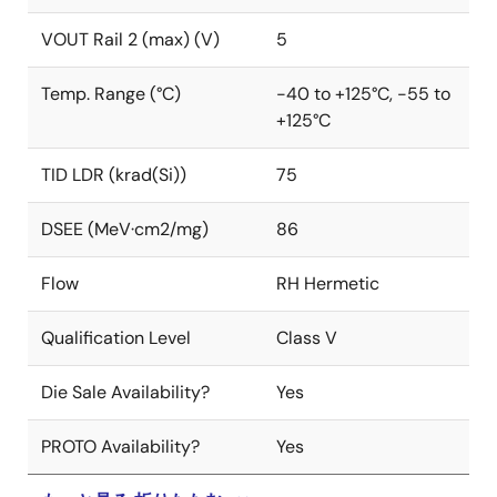
VOUT Rail 2 (max) (V)
5
Temp. Range (°C)
-40 to +125°C, -55 to
+125°C
TID LDR (krad(Si))
75
DSEE (MeV·cm2/mg)
86
Flow
RH Hermetic
Qualification Level
Class V
Die Sale Availability?
Yes
PROTO Availability?
Yes