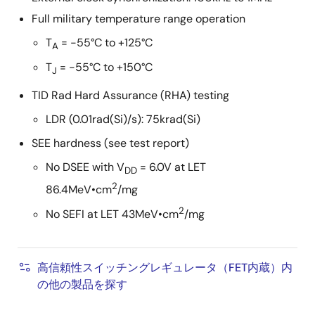
Full military temperature range operation
T
= -55°C to +125°C
A
T
= -55°C to +150°C
J
TID Rad Hard Assurance (RHA) testing
LDR (0.01rad(Si)/s): 75krad(Si)
SEE hardness (see test report)
No DSEE with V
= 6.0V at LET
DD
2
86.4MeV•cm
/mg
2
No SEFI at LET 43MeV•cm
/mg
高信頼性スイッチングレギュレータ（FET内蔵）内
の他の製品を探す