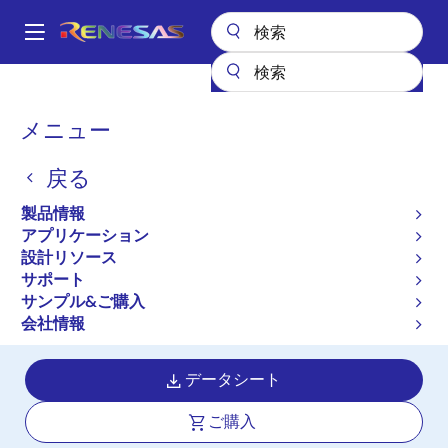
メ
イ
A
ン
Main
コ
全製品リスト
航空宇宙および苛酷環境用IC
navigation
ン
高信頼性パワーマネージメント
パ
メニュー
高信頼性スイッチングレギュレータ（FET内蔵）
ISL73005SEH
テ
ン
ン
ISL73005SEH
戻る
ツ
く
に
ず
製品情報
アクティブ
移
アプリケーション
Radiation Hardened Dual-Output
動
設計リソース
Point-of-Load, Integrated
サポート
Synchronous Buck and Low Dropout
サンプル&ご購入
Regulator
会社情報
データシート
ご購入