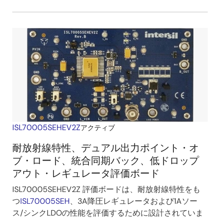
ISL70005SEHEV2Z
アクティブ
耐放射線特性、デュアル出力ポイント・オ
ブ・ロード、統合同期バック、低ドロップ
アウト・レギュレータ評価ボード
ISL70005SEHEV2Z 評価ボードは、耐放射線特性をも
つ
ISL70005SEH
、3A降圧レギュレータおよび1Aソー
ス/シンクLDOの性能を評価するために設計されていま