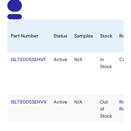
Part Number
Status
Samples
Stock
RoHS
ISL73005SEHVF
Active
N/A
In
Cont
Stock
ISL73005SEHVX
Active
N/A
Out
RoHS
of
RoHS
Stock