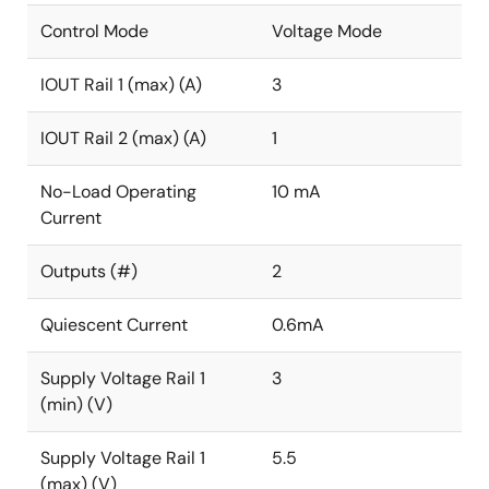
Control Mode
Voltage Mode
IOUT Rail 1 (max) (A)
3
IOUT Rail 2 (max) (A)
1
No-Load Operating
10 mA
Current
Outputs (#)
2
Quiescent Current
0.6mA
Supply Voltage Rail 1
3
(min) (V)
Supply Voltage Rail 1
5.5
(max) (V)