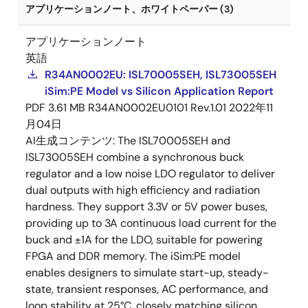
アプリケーションノート、ホワイトペーパー (3)
アプリケーションノート
英語
R34AN0002EU: ISL70005SEH, ISL73005SEH
iSim:PE Model vs Silicon Application Report
PDF
3.61 MB
R34AN0002EU0101 Rev.1.01
2022年11
月04日
AI生成コンテンツ:
The ISL70005SEH and
ISL73005SEH combine a synchronous buck
regulator and a low noise LDO regulator to deliver
dual outputs with high efficiency and radiation
hardness. They support 3.3V or 5V power buses,
providing up to 3A continuous load current for the
buck and ±1A for the LDO, suitable for powering
FPGA and DDR memory. The iSim:PE model
enables designers to simulate start-up, steady-
state, transient responses, AC performance, and
loop stability at 25°C, closely matching silicon