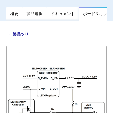
概要
製品選択
ドキュメント
ボード＆キット
Close
Open
製品ツリー
product
product
tree
tree
menu
menu