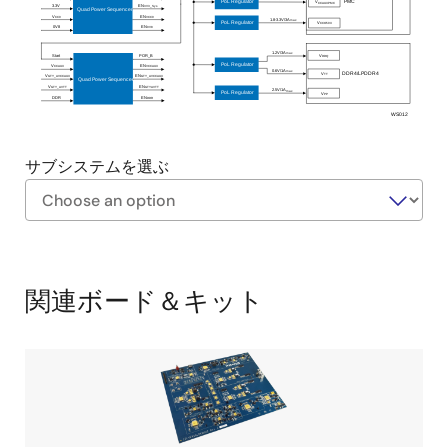
V
PoL Regulator
PMC
CCAUXPMC
3.3V
EN
3V3_Sys
Quad Power Sequencer
V
EN
CC0
VCC0
1.8-3.3V/3A
max
PoL Regulator
V
CCO50X
0V8
EN
0V8
1.2V/3A
max
V
Start
POR_B
DDQ
PoL Regulator
V
EN
CCAUX
VCCAUX
0.6V/1A
max
DDR4/LPDDR4
V
TT
V
EN
GTY_AVCCAUX
GTY_AVCCAUX
Quad Power Sequencer
V
EN
GTY_AVTT
GTYAVTT
2.5V/1A
max
PoL Regulator
V
PP
DDR
EN
DDR
WS012
サブシステムを選ぶ
Exiting
Interactive
Block
関連ボード＆キット
Diagram