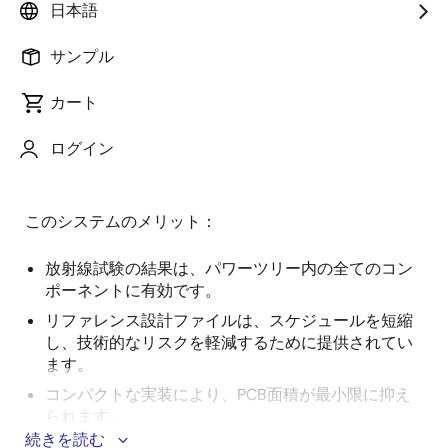
日本語
概
説明
アプリケーション
サンプル
要
カート
AMD Versal™ FPGA は、放射線耐性が不可欠な宇宙船
説
ログイン
で一般的に使用されています。 このシステムは、
明
Versal用の完全な耐放射線パワーツリーを提供します。
このシステムのメリット：
放射線試験の結果は、パワーツリー内の全てのコン
ポーネントに有効です。
リファレンス設計ファイルは、スケジュールを短縮
し、技術的なリスクを軽減するために提供されてい
ます。
コンパクトな実装により、PCB面積が最小限に抑え
られます。
続きを読む