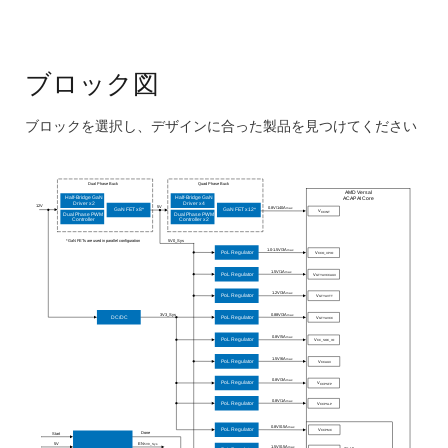
ブロック図
ブロックを選択し、デザインに合った製品を見つけてください
Skip
interactive
Dual Phase Buck
Quad Phase Buck
block
AMD Versal
Half-Bridge GaN
Half-Bridge GaN
ACAP AI Core
Driver x2
Driver x4
12V
5V
0.8V/140A
max
GaN FET x8*
GaN FET x12*
V
CCINT
diagram
Dual Phase PWM
Dual Phase PWM
Controller
Controller x2
5V0_Sys
*GaN FETs are used in parallel configuration
1.0-1.5V/3A
max
PoL Regulator
V
CCO_XPIO
1.5V/1A
max
V
PoL Regulator
GTYAVCCAUX
1.2V/3A
max
V
PoL Regulator
GTYAVTT
3V3_Sys
0.88V/3A
max
V
DC/DC
PoL Regulator
GTYAVCC
0.8V/5A
max
V
PoL Regulator
CC_SOC_IO
1.5V/6A
max
V
PoL Regulator
CCAUX
0.8V/3A
max
V
PoL Regulator
CCPSFP
0.8V/1A
max
V
PoL Regulator
CCPSLP
0.8V/0.5A
max
V
PoL Regulator
CCPMC
Done
Start
5V
EN
5V0_Sys
1.5V/0.5A
max