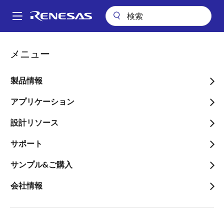
メ
イ
A
ン
Main
コ
アプリケーション
通信インフラストラクチャ
navigation
メニュー
ン
無線インフラストラクチャ
耐放射線性 Versal 用パワー ツリー
パ
テ
ン
耐放射線性 Versal 用パワ
ン
製品情報
ツ
く
ー ツリー
に
アプリケーション
ず
移
設計リソース
動
サポート
ページセクションへ移動：
サンプル&ご購入
会社情報
概要