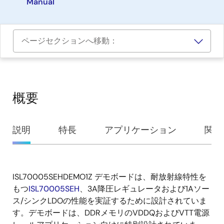
Manual
ページセクションへ移動：
概要
概
説明
特長
アプリケーション
関連
要
ISL70005SEHDEMO1Z デモボードは、耐放射線特性を
説
もつ
ISL70005SEH
、3A降圧レギュレータおよび1Aソー
明
ス/シンクLDOの性能を実証するために設計されていま
す。デモボードは、DDRメモリのVDDQおよびVTT電源