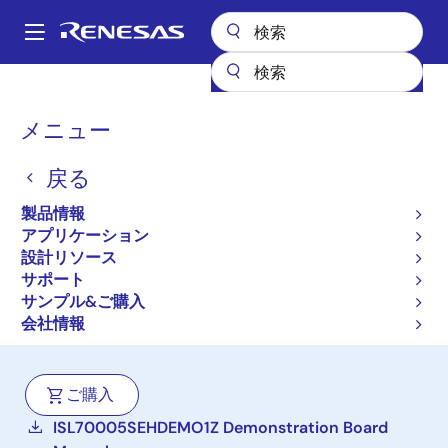
メ
イ
A
ン
Main
コ
設計リソース
ボード＆キット
ISL70005SEHDEMO1Z
navigation
ン
パ
メニュー
テ
耐放射線特性、デュアル出
ン
ン
力ポイント・オブ・ロー
戻る
ツ
く
に
ド、統合同期バック、低ド
ず
製品情報
移
アプリケーション
ロップアウト・レギュレー
動
設計リソース
サポート
タ デモボード
サンプル&ご購入
ISL70005SEHDEMO1Z
会社情報
アクティブ
ご購入
ISL70005SEHDEMO1Z Demonstration Board