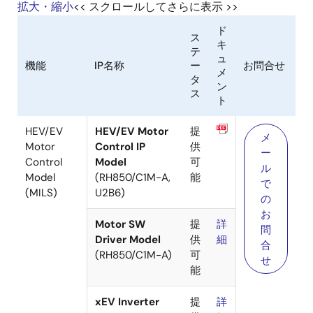
拡大・縮小
<< スクロールしてさらに表示 >>
ド
ス
キ
テ
ュ
機能
IP名称
ー
お問合せ
メ
タ
ン
ス
ト
HEV/EV
HEV/EV Motor
提
メ
Motor
Control IP
供
ー
Control
Model
可
ル
Model
(RH850/C1M-A,
能
で
(MILS)
U2B6)
の
お
Motor SW
提
詳
問
Driver Model
供
細
合
(RH850/C1M-A)
可
せ
能