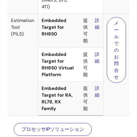
Blockset for
RA/RX
(RX66T)
(RA6T2, 6T3,
4T1)
Estimation
Embedded
提
詳
メ
Tool
Target for
供
細
ー
(PILS)
RH850
可
ル
能
で
の
Embedded
提
詳
お
Target for
供
細
問
RH850 Virtual
可
合
Platform
能
せ
Embedded
提
詳
Target for RA,
供
細
プロセッサIPソリューション
RL78, RX
可