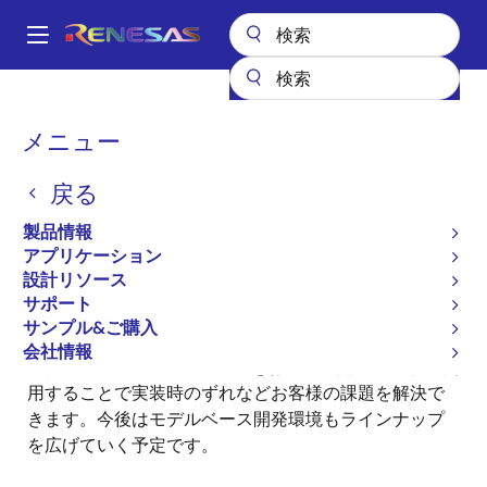
メ
イ
A
ン
Main
コ
全製品リスト
ASIC & IP
IP製品
モデルベース開発環境
navigation
ン
パ
メニュー
モデルベース開発環境
テ
ン
ン
戻る
ツ
く
に
ず
製品情報
移
アプリケーション
動
設計リソース
「モデルベース開発環境」ではPILS向けRH850マルチ
サポート
コア・モデルベース開発環境やMILS向けモータコント
サンプル&ご購入
ロールIPモデルが提供できます。この半導体情報を盛込
会社情報
んだモデルベース用IPモデルをお客様の開発上流から使
用することで実装時のずれなどお客様の課題を解決で
きます。今後はモデルベース開発環境もラインナップ
を広げていく予定です。