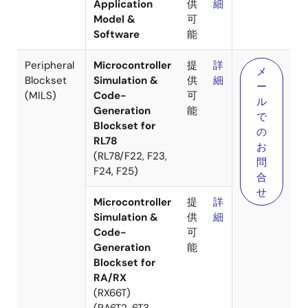
xEV Inverter
提
詳
Application
供
細
Model &
可
Software
能
Peripheral
Microcontroller
提
詳
メ
Blockset
Simulation &
供
細
ー
(MILS)
Code-
可
ル
Generation
能
で
Blockset for
の
RL78
お
(RL78/F22, F23,
問
F24, F25)
合
せ
Microcontroller
提
詳
Simulation &
供
細
Code-
可
Generation
能