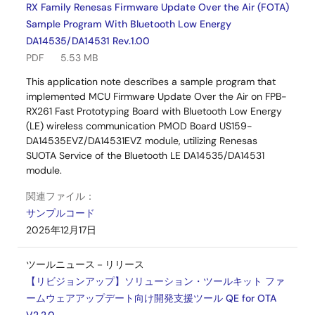
RX Family Renesas Firmware Update Over the Air (FOTA)
Sample Program With Bluetooth Low Energy
DA14535/DA14531 Rev.1.00
PDF
5.53 MB
This application note describes a sample program that
implemented MCU Firmware Update Over the Air on FPB-
RX261 Fast Prototyping Board with Bluetooth Low Energy
(LE) wireless communication PMOD Board US159-
DA14535EVZ/DA14531EVZ module, utilizing Renesas
SUOTA Service of the Bluetooth LE DA14535/DA14531
module.
関連ファイル：
サンプルコード
2025年12月17日
ツールニュース－リリース
【リビジョンアップ】ソリューション・ツールキット ファ
ームウェアアップデート向け開発支援ツール QE for OTA