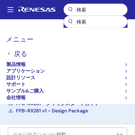
メ
イ
A
ン
Main
コ
設計リソース
ボード＆キット
FPB-RX261
navigation
ン
パ
メニュー
テ
Fast Prototyping Board for
ン
ン
RX261 MCU Group
戻る
ツ
く
に
ず
FPB-RX261
製品情報
アクティブ
移
アプリケーション
動
設計リソース
サポート
ご購入
サンプル&ご購入
FPB-RX261 v1 - ユーザーズマニュアル
会社情報
FPB-RX261 - クイックスタートガイド
FPB-RX261 v1 - Design Package
ページセクションへ移動：