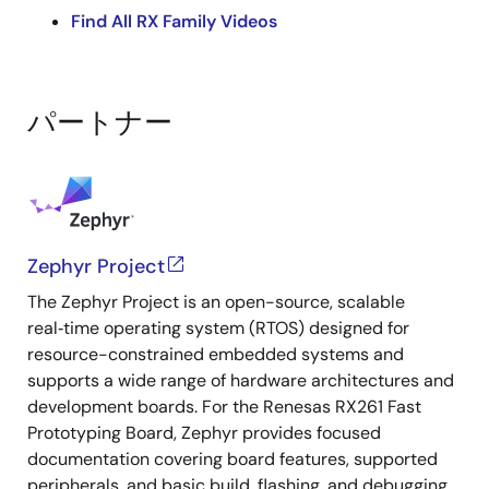
ジェクトの生成、そして実行までの基本的なな手順を4
Find All RX Family Videos
つのセクションに分けてご紹介します。本動画では、
RX14T Fast Prototyping Boardを例に開発の流れを詳し
く説明します。
パートナー
Zephyr Project
The Zephyr Project is an open-source, scalable
real‑time operating system (RTOS) designed for
resource-constrained embedded systems and
supports a wide range of hardware architectures and
development boards. For the Renesas RX261 Fast
Prototyping Board, Zephyr provides focused
documentation covering board features, supported
peripherals, and basic build, flashing, and debugging