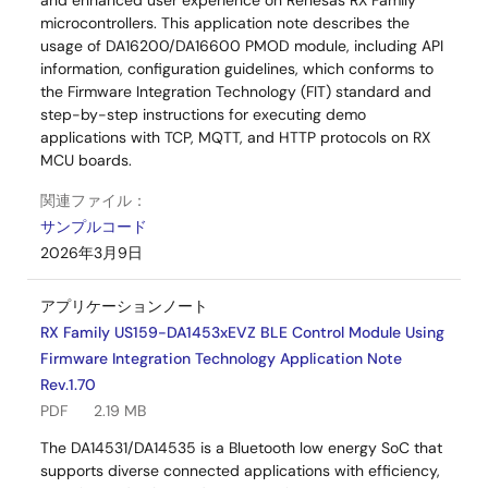
and enhanced user experience on Renesas RX Family
microcontrollers. This application note describes the
usage of DA16200/DA16600 PMOD module, including API
information, configuration guidelines, which conforms to
the Firmware Integration Technology (FIT) standard and
step-by-step instructions for executing demo
applications with TCP, MQTT, and HTTP protocols on RX
MCU boards.
関連ファイル：
サンプルコード
2026年3月9日
アプリケーションノート
RX Family US159-DA1453xEVZ BLE Control Module Using
Firmware Integration Technology Application Note
Rev.1.70
PDF
2.19 MB
The DA14531/DA14535 is a Bluetooth low energy SoC that
supports diverse connected applications with efficiency,