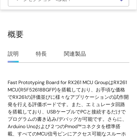
概要
概
説明
特長
関連製品
要
Fast Prototyping Board for RX261 MCU GroupはRX261
説
MCU(R5F52618BGFP)を搭載しており、お手頃な価格
明
でRX261の評価並びに様々なアプリケーションの試作開
発を行える評価ボードです。また、エミュレータ回路
を搭載しており、USBケーブルでPCと接続するだけで
プログラムの書き込み/デバッグが可能です。さらに、
Arduino Unoおよび２つのPmod™コネクタを標準搭
載、すべてのMCU信号ピンにアクセス可能なスルーホ