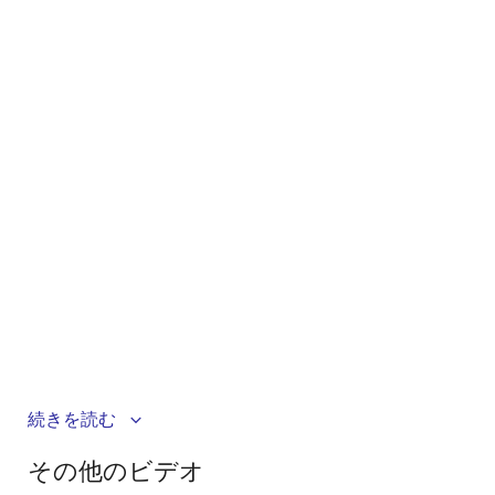
RXファミリを初めてお使いになる方向けに、Fast
続きを読む
Prototyping Board (FPB) のセットアップ方法を解説し
その他のビデオ
ます。ボードの概要、開発環境のインストール、プロ