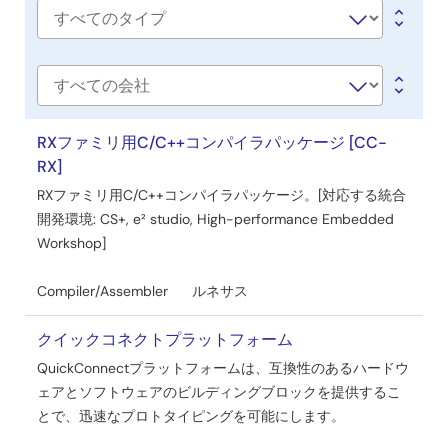
ェ
Software
ア
type
／
ツ
会
社
ー
名
RXファミリ用C/C++コンパイラパッケージ [CC-
ル
RX]
RXファミリ用C/C++コンパイラパッケージ。[対応する統合
開発環境: CS+, e² studio, High-performance Embedded
Workshop]
Compiler/Assembler
ルネサス
クイックコネクトプラットフォーム
QuickConnectプラットフォームは、互換性のあるハードウ
ェアとソフトウェアのビルディングブロックを提供するこ
とで、迅速なプロトタイピングを可能にします。