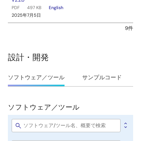
V2.2.0
PDF
497 KB
English
2025年7月5日
9件
設計・開発
設
ソフトウェア／ツール
サンプルコード
計・
開
発
ソフトウェア／ツール
ソ
フ
ト
Software
title
ウ