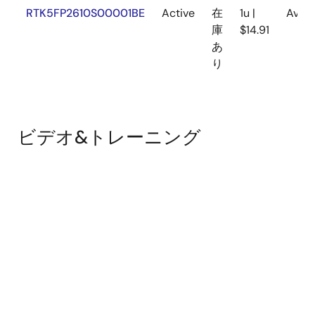
RTK5FP2610S00001BE
Active
在
1u |
Avail
庫
$14.91
あ
り
ビデオ&トレーニング