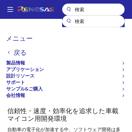
メ
イ
A
ン
Main
コ
全製品リスト
マイクロコントローラとマイクロプロセッサ
navigation
ン
RH850 車載用MCU
RH850 ファミリ (車載用) 開発環境
パ
メニュー
テ
ン
RH850 ファミリ (車載用)
ン
戻る
ツ
く
開発環境
に
ず
製品情報
移
アプリケーション
動
設計リソース
サポート
サンプル&ご購入
RH850ファミリ開発環境
会社情報
信頼性・速度・効率化を追求した車載
マイコン用開発環境
自動車の電子化が加速する中、ソフトウェア開発は多