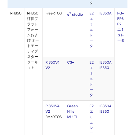
オ
ン
チ
ッ
プ
デ
バ
ッ
評価ボ
リアルタ
統合開発
MCU
ギ
ード
イムOS
環境
ン
グ
エ
ミ
ュ
レ
ー