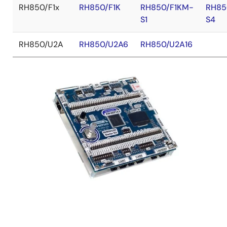
RH850/F1x
RH850/F1K
RH850/F1KM-
RH85
S1
S4
RH850/U2A
RH850/U2A6
RH850/U2A16
画
像