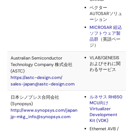
ECU設計ツール
ステートマシン
IARシステムズ株式会社
ベースのモデリ
https://www.iar.com/jp
ング設計ツール
info.JP@iar.com
IAR Visual
TM
State
エレクトロビット日本株式会社
®
EB tresos
http://www.elektrobit.com/
Studio
info-jp@elektrobit.com
®
EB tresos
AutoCore