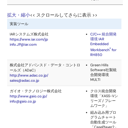
https://www.kpit.com/
RTEジェネレー
タ
拡大・縮小
<< スクロールしてさらに表示 >>
BSWジェネレー
AUTOSARソリューション
タ
A
AUTOSAR
イーソル株式会社
CANbedded
ベクター・ジャパン株式会社
P
BSW
http://www.esol.co.jp/
https://www.vector.com/ja/
osCAN
A
P
LIN driver
CANfbl
E
エレクトロビット日本株式会社
ベクター
AUTOSARソリ
http://www.elektrobit.com
A
ーション
株式会社サニー技研
MICROSAR 組
ー
ソフトウェア製
http://www.sunnygiken.jp/
品群
（英語ペー
ジ）
M
ベクター・ジャパン株式会社
https://www.vector.com/ja/
VLAB/GENESIS
Australian Semiconductor