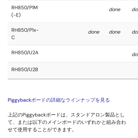
RH850/P1M
done
do
(-E)
RH850/P1x-
done
done
do
C
RH850/U2A
do
RH850/U2B
Piggybackボードの詳細なラインナップを見る
上記のPiggybackボードは、スタンドアロン製品とし
て、または以下のメインボードのいずれかと組み合わ
せて使用することができます。