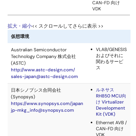
®
EB tresos
Safety OS
®
EB tresos
Osek
拡大・縮小
<< スクロールしてさらに表示 >>
OS
ISO26262版
ガイオ・テクノロジー株式会社
SCDL対応安全
http://www.gaio.co.jp/
コンセプト設計
info@gaio.co.jp
ツール
「Safilia」
組み込み用プロ
グラムチャート
自動生成ツール
「CasePlayer2
（※MISRA-C 
的解析機能）
ECU Spectrum
KPITテクノロジーズリミテッド