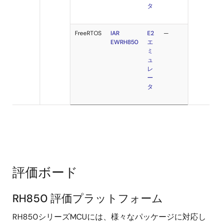
タ
RH850
RH850
FreeRTOS
E2
2
e
studio
評価プ
エ
ラット
ミ
フォー
ュ
ムおよ
レ
び オー
ー
トモー
タ
ティブ
スター
ターキ
RI850V4
CS+
E2
ット
V2
エ
ミ
評価ボード
ュ
レ
ー
RH850 評価プラットフォーム
タ
RH850シリーズMCUには、様々なパッケージに対応し