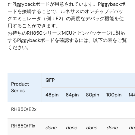
たPiggybackボードが用意されています。Piggybackボ
RI850V4
Green
E2
ードを接続することで、ルネサスのオンチップデバッ
V2
Hills
エ
グエミュレータ（例：E2）の高度なデバッグ機能を使
FreeRTOS
MULTI
ミ
用することができます。
ュ
お持ちのRH850シリーズMCUとピンパッケージに対応
レ
するPiggybackボードを確認するには、以下の表をご覧
ー
ください。
タ
FreeRTOS
IAR
E2
EWRH850
エ
QFP
Product
ミ
Series
ュ
48pin
64pin
80pin
100pin
14
レ
ー
RH850/E2x
タ
RH850/F1x
done
done
done
done
do